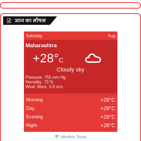
आज का मौषम
Saturday
Aug
Maharashtra
+28°
C
Cloudy sky
Pressure: 755 mm Hg
Humidity: 73 %
Wind: West, 5.6 m/s
Morning
+26°C
Day
+28°C
Evening
+28°C
Night
+26°C
Weather Today