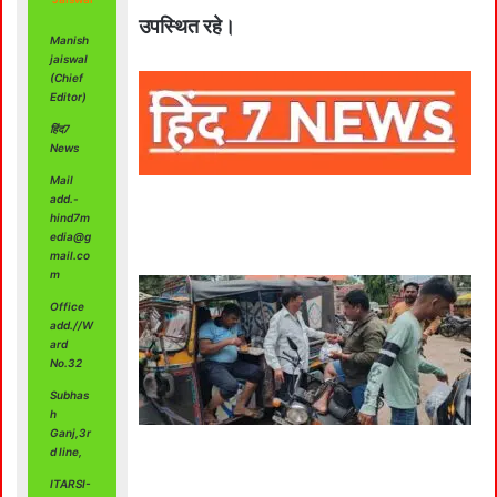
उपस्थित रहे।
Manish
jaiswal
(Chief
Editor)
हिंद7
News
Mail
add.-
hind7m
edia@g
mail.co
m
Office
add.//W
ard
No.32
Subhas
h
Ganj,3r
d line,
ITARSI-