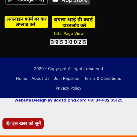
Total Page View
2020 - Copyright All rights reserved
Home
About Us
Join Reporter
Terms & Conditions
Privacy Policy
Website Design By Bootalpha.com +91 84482 65129
इस खबर को सुनें