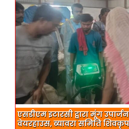
एसडीएम इटारसी द्वारा मूंग उपार्ज
वेयरहाउस, ब्यावरा समिति शिवकृप