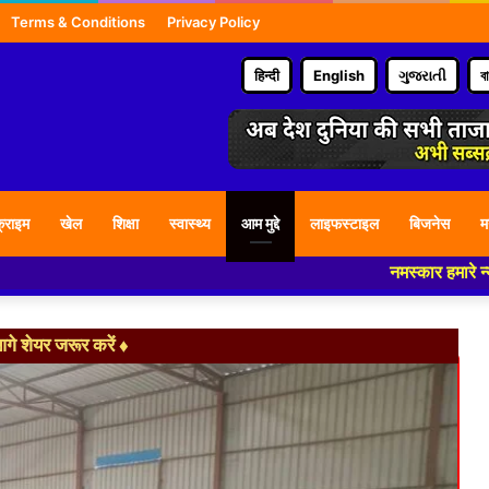
Terms & Conditions
Privacy Policy
हिन्दी
English
ગુજરાતી
ব
्राइम
खेल
शिक्षा
स्वास्थ्य
आम मुद्दे
लाइफस्टाइल
बिजनेस
म
नमस्कार हमारे न्यूज पोर्टल - म
े शेयर जरूर करें ♦