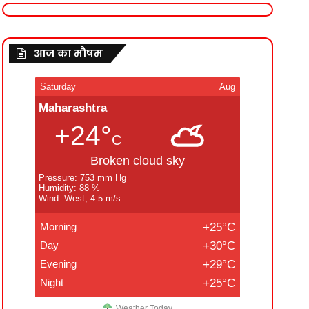
आज का मौषम
Saturday
Aug
Maharashtra
+24°
C
Broken cloud sky
Pressure: 753 mm Hg
Humidity: 88 %
Wind: West, 4.5 m/s
Morning
+25°C
Day
+30°C
Evening
+29°C
Night
+25°C
Weather Today