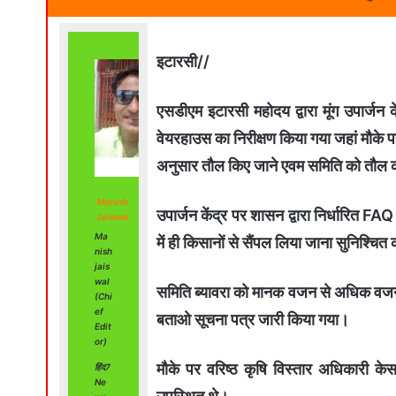
इटारसी//
एसडीएम इटारसी महोदय द्वारा मूंग उपार्जन 
वेयरहाउस का निरीक्षण किया गया जहां मौके
अनुसार तौल किए जाने एवम समिति को तौल कांट
Manish
उपार्जन केंद्र पर शासन द्वारा निर्धारित FA
Jaiswal
Ma
में ही किसानों से सैंपल लिया जाना सुनिश्चित 
nish
jais
wal
समिति ब्यावरा को मानक वजन से अधिक वजन 
(Chi
ef
बताओ सूचना पत्र जारी किया गया।
Edit
or)
मौके पर वरिष्ठ कृषि विस्तार अधिकारी के
हिंद7
Ne