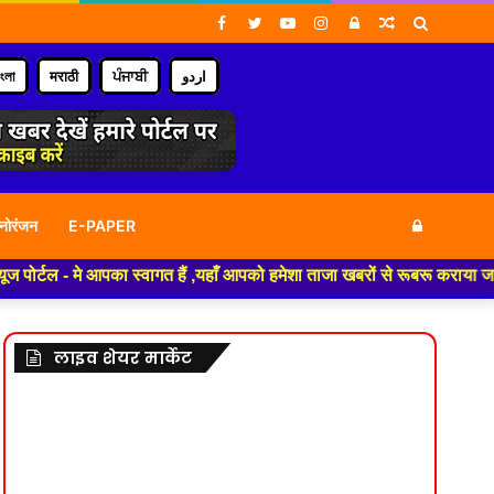
Facebook
Twitter
YouTube
Instagram
Log
Random
Search
In
Article
for
াংলা
मराठी
ਪੰਜਾਬੀ
اردو
Log
नोरंजन
E-PAPER
े आपका स्वागत हैं ,यहाँ आपको हमेशा ताजा खबरों से रूबरू कराया जाएगा , खबर ओ
In
लाइव शेयर मार्केट