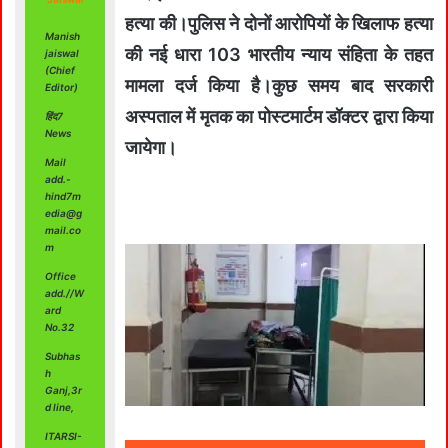
हत्या की।पुलिस ने दोनों आरोपियों के खिलाफ हत्या
Manish
की नई धारा 103 भारतीय न्याय संहिता के तहत
jaiswal
(Chief
मामला दर्ज किया है।कुछ समय बाद सरकारी
Editor)
अस्पताल में मृतक का पोस्टमार्टम डॉक्टर द्वारा किया
हिंद7
News
जायेगा।
Mail
add.-
hind7m
edia@g
mail.co
m
Office
add.//W
ard
No.32
Subhas
h
Ganj,3r
d line,
ITARSI-