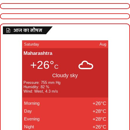
आज का मौषम
Saturday
Aug
Maharashtra
+26°
C
Cloudy sky
Pressure: 755 mm Hg
Humidity: 82 %
Wind: West, 4.3 m/s
Morning
+26°C
Day
+28°C
Evening
+28°C
Night
+26°C