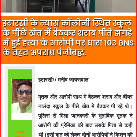
इटारसी के न्यास कॉलोनी स्थित स्कूल
के पीछे खेत में बैठकर शराब पीते झगड़े
में हुई हत्या के आरोपी पर धारा 103 BNS
के तहत अपराध पंजीबद्ध.
इटारसी// मनीष जायसवाल
मृतक और आरोपी साथ मे बैठकर शराब और बीयर
नालंदा स्कूल के पीछे खेत मे बैठकर पी रहे थे।
पुलिस से मिला जानकारी के मुताबिक मृतक ने
आरोपी की प्रेमिका की बात उसके पिता से कही
Manish
थी।इसी बात को लेकर दोनों आरोपियों ने किशन की
Jaiswal