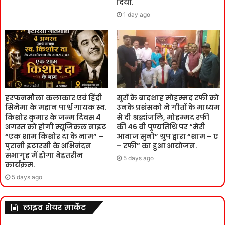
दिया.
1 day ago
हरफनमौला कलाकार एवं हिंदी
सुरों के बादशाह मोहम्मद रफी को
सिनेमा के महान पार्श्व गायक स्व.
उनके प्रशंसको ने गीतों के माध्यम
किशोर कुमार के जन्म दिवस 4
से दी श्रद्धांजलि, मोहम्मद रफी
अगस्त को होगी म्यूजिकल नाइट
की 46 वी पुण्यतिथि पर “मेरी
“एक शाम किशोर दा के नाम” –
आवाज सुनो” ग्रुप द्वारा “शाम – ए
पुरानी इटारसी के अभिनंदन
– रफी” का हुआ आयोजन.
सभागृह में होगा बेहतरीन
5 days ago
कार्यक्रम.
5 days ago
लाइव शेयर मार्केट