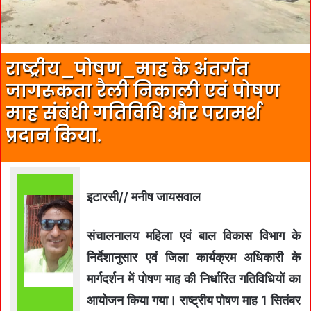
राष्ट्रीय_पोषण_माह के अंतर्गत
जागरूकता रैली निकाली एवं पोषण
माह संबंधी गतिविधि और परामर्श
प्रदान किया.
इटारसी// मनीष जायसवाल
संचालनालय महिला एवं बाल विकास विभाग के
निर्देशानुसार एवं जिला कार्यक्रम अधिकारी के
मार्गदर्शन में पोषण माह की निर्धारित गतिविधियों का
आयोजन किया गया। राष्‍ट्रीय पोषण माह 1 सितंबर