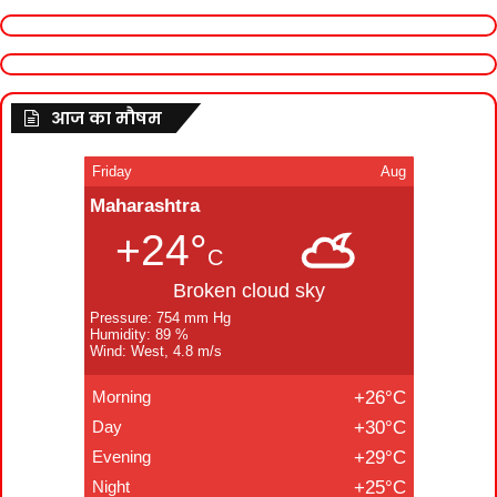
आज का मौषम
Friday
Aug
Maharashtra
+24°
C
Broken cloud sky
Pressure: 754 mm Hg
Humidity: 89 %
Wind: West, 4.8 m/s
Morning
+26°C
Day
+30°C
Evening
+29°C
Night
+25°C