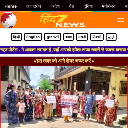
Home
ताज़ातरीन
प्रदेश
देश
दुनिया
मनोरंजन
स्
M
हिन्दी
English
ગુજરાતી
বাংলা
मराठी
ਪੰਜਾਬੀ
اردو
ोर्टल - मे आपका स्वागत हैं ,यहाँ आपको हमेशा ताजा खबरों से रूबरू कराया जाएगा
♦इस खबर को आगे शेयर जरूर करें ♦