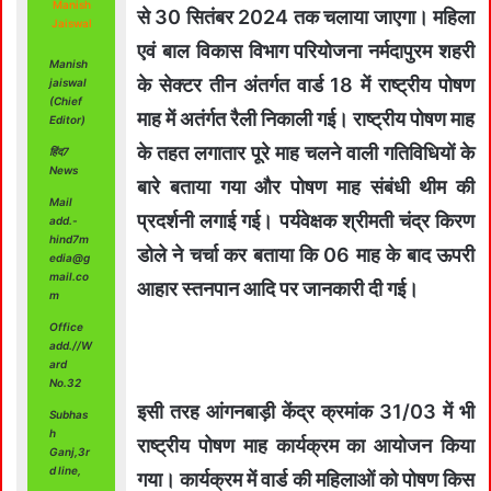
Manish
से 30 सितंबर 2024 तक चलाया जाएगा। महिला
Jaiswal
एवं बाल विकास विभाग परियोजना नर्मदापुरम शहरी
Manish
के सेक्टर तीन अंतर्गत वार्ड 18 में राष्‍ट्रीय पोषण
jaiswal
(Chief
माह में अतंर्गत रैली निकाली गई। राष्‍ट्रीय पोषण माह
Editor)
के तहत लगातार पूरे माह चलने वाली गतिविधियों के
हिंद7
News
बारे बताया गया और पोषण माह संबंधी थीम की
Mail
प्रदर्शनी लगाई गई। पर्यवेक्षक श्रीमती चंद्र किरण
add.-
hind7m
डोले ने चर्चा कर बताया कि 06 माह के बाद ऊपरी
edia@g
mail.co
आहार स्तनपान आदि पर जानकारी दी गई।
m
Office
add.//W
ard
No.32
इसी तरह आंगनबाड़ी केंद्र क्रमांक 31/03 में भी
Subhas
h
राष्‍ट्रीय पोषण माह कार्यक्रम का आयोजन किया
Ganj,3r
d line,
गया। कार्यक्रम में वार्ड की महिलाओं को पोषण किस