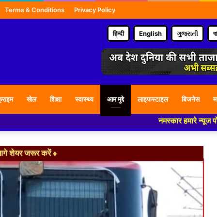
Terms & Conditions
Privacy Policy
हिन्दी
English
ગુજરાતી
ব
्राइम
खेल
शिक्षा
स्वास्थ्य
आम मुद्दे
लाइफस्टाइल
बिजनेस
म
नमस्कार हमारे न्यूज पोर्टल - मे आपका
े शेयर जरूर करें ♦