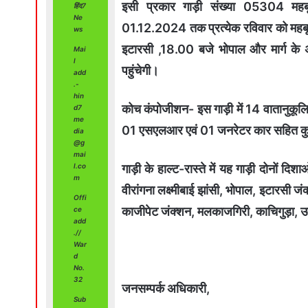
इसी प्रकार गाड़ी संख्या 05304 महब
हिंद7
Ne
01.12.2024 तक प्रत्येक रविवार को महबू
ws
इटारसी ,18.00 बजे भोपाल और मार्ग के अन
Mai
l
पहुंचेगी।
add
.-
hin
कोच कंपोजीशन- इस गाड़ी में 14 वातानुकूलि
d7
me
01 एसएलआर एवं 01 जनरेटर कार सहित कु
dia
@g
mai
l.co
गाड़ी के हाल्ट-रास्ते में यह गाड़ी दोनों दि
m
वीरांगना लक्ष्मीबाई झांसी, भोपाल, इटारसी ज
Offi
काजीपेट जंक्शन, मलकाजगिरी, काचिगुड़ा, उ
ce
add
.//
War
d
No.
32
जनसम्पर्क अधिकारी,
Sub