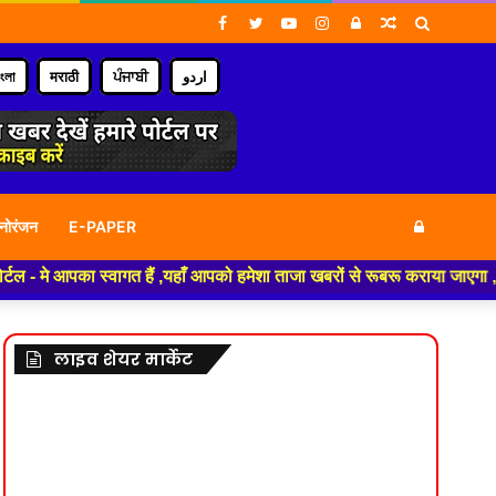
Facebook
Twitter
YouTube
Instagram
Log
Random
Search
In
Article
for
াংলা
मराठी
ਪੰਜਾਬੀ
اردو
Log
नोरंजन
E-PAPER
 स्वागत हैं ,यहाँ आपको हमेशा ताजा खबरों से रूबरू कराया जाएगा , खबर ओर विज्ञ
In
लाइव शेयर मार्केट