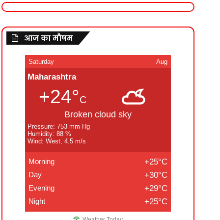
आज का मौषम
Saturday
Aug
Maharashtra
+24°
C
Broken cloud sky
Pressure: 753 mm Hg
Humidity: 88 %
Wind: West, 4.5 m/s
Morning
+25°C
Day
+30°C
Evening
+29°C
Night
+25°C
Weather Today