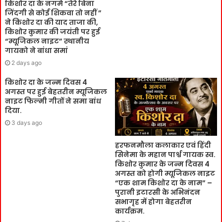
किशोर दा के नगमे “तेरे बिना
जिंदगी से कोई शिकवा तो नहीं ”
ने किशोर दा की याद ताजा की,
किशोर कुमार की जयंती पर हुई
“म्यूजिकल नाइट” स्थानीय
गायको ने बांधा समां
2 days ago
किशोर दा के जन्म दिवस 4
अगस्त पर हुई बेहतरीन म्यूजिकल
नाइट फिल्मी गीतों ने समा बांध
दिया.
3 days ago
हरफनमौला कलाकार एवं हिंदी
सिनेमा के महान पार्श्व गायक स्व.
किशोर कुमार के जन्म दिवस 4
अगस्त को होगी म्यूजिकल नाइट
“एक शाम किशोर दा के नाम” –
पुरानी इटारसी के अभिनंदन
सभागृह में होगा बेहतरीन
कार्यक्रम.