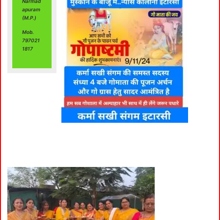
Narmad
apuram
(M.P.)
Mob.
797021
1817