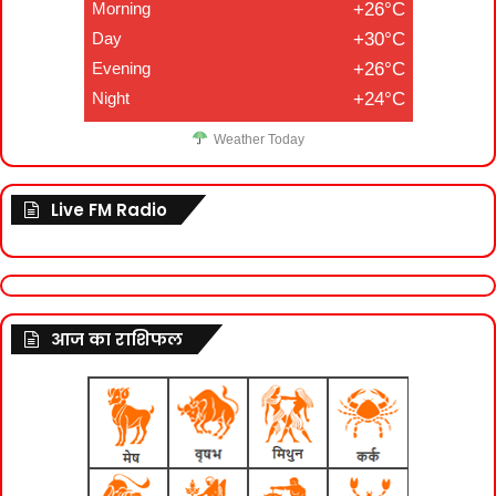
Morning
+26°C
Day
+30°C
Evening
+26°C
Night
+24°C
Weather Today
Live FM Radio
आज का राशिफल