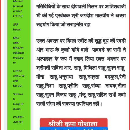
Manish
गतिविधियों के साथ दीपावली मिलन पर आतिशबाजी
jaiswal
(Chief
भी की गई प्रबंधक श्री जगदीश मालवीय ने अच्छा
Editor)
सहयोग किया जो सराहनीय रहा
हिंद7
News
Mail
उक्त अवसर पर विमल स्वीट की शुद्ध दूध की रवड़ी
add.-
hind7m
और भाऊ के कुर्ला बॉम्बे वाले पावबड़े का सभी ने
edia@g
mail.co
अल्पाहार के रूप में स्वाद लिया उक्त अवसर पर
m
श्रीमती सविता आर. साहू, मिथिला साहू,सुमन साहू,
Office
मीना साहू,अनुराधा साहू,नम्रता बड़कुल,रेनी
add.//W
ard
साहू,निशा साहू,प्रीति साहू,संध्या नायक,नीता
No.32
साहू,सुमन विजय साहू ,मंजू साहू,सहित सभी कर्मा
Subhas
h
सखी संगम की सदस्या उपस्थित रही।
Ganj,3r
d line,
ITARSI-
461111