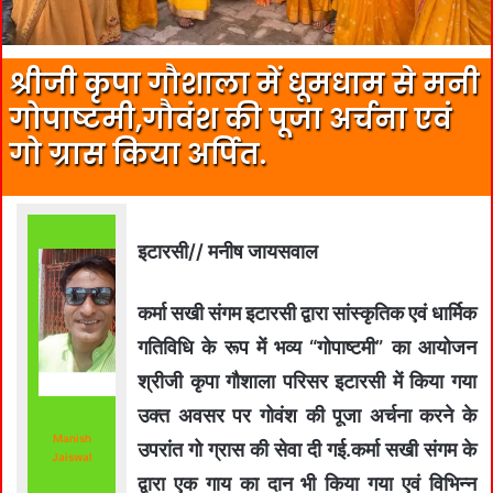
श्रीजी कृपा गौशाला में धूमधाम से मनी
गोपाष्टमी,गौवंश की पूजा अर्चना एवं
गो ग्रास किया अर्पित.
इटारसी// मनीष जायसवाल
कर्मा सखी संगम इटारसी द्वारा सांस्कृतिक एवं धार्मिक
गतिविधि के रूप में भव्य “गोपाष्टमी” का आयोजन
श्रीजी कृपा गौशाला परिसर इटारसी में किया गया
उक्त अवसर पर गोवंश की पूजा अर्चना करने के
Manish
उपरांत गो ग्रास की सेवा दी गई.कर्मा सखी संगम के
Jaiswal
द्वारा एक गाय का दान भी किया गया एवं विभिन्न