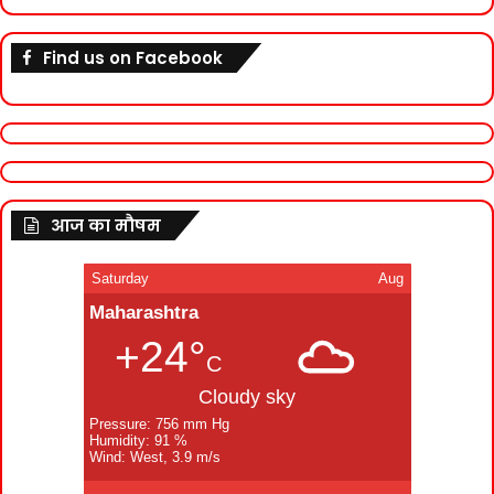
Find us on Facebook
आज का मौषम
Saturday
Aug
Maharashtra
+24°
C
Cloudy sky
Pressure: 756 mm Hg
Humidity: 91 %
Wind: West, 3.9 m/s