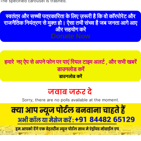
The specified carousel is trashed.
स्वतंत्र और सच्ची पत्रकारिता के लिए ज़रूरी है कि वो कॉरपोरेट और
राजनैतिक नियंत्रण से मुक्त हो। ऐसा तभी संभव है जब जनता आगे आए
और सहयोग करे
Donate Now
हमारे नए ऐप से अपने फोन पर पाएं रियल टाइम अलर्ट , और सभी खबरें
डाउनलोड करें
डाउनलोड करें
जवाब जरूर दे
Sorry, there are no polls available at the moment.