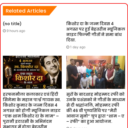
Related Articles
(no title)
किशोर दा के जन्म दिवस 4
अगस्त पर हुई बेहतरीन म्यूजिकल
9 hours ago
नाइट फिल्मी गीतों ने समा बांध
दिया.
1 day ago
हरफनमौला कलाकार एवं हिंदी
सुरों के बादशाह मोहम्मद रफी को
सिनेमा के महान पार्श्व गायक स्व.
उनके प्रशंसको ने गीतों के माध्यम
किशोर कुमार के जन्म दिवस 4
से दी श्रद्धांजलि, मोहम्मद रफी
अगस्त को होगी म्यूजिकल नाइट
की 46 वी पुण्यतिथि पर “मेरी
“एक शाम किशोर दा के नाम” –
आवाज सुनो” ग्रुप द्वारा “शाम – ए
पुरानी इटारसी के अभिनंदन
– रफी” का हुआ आयोजन.
सभागृह में होगा बेहतरीन