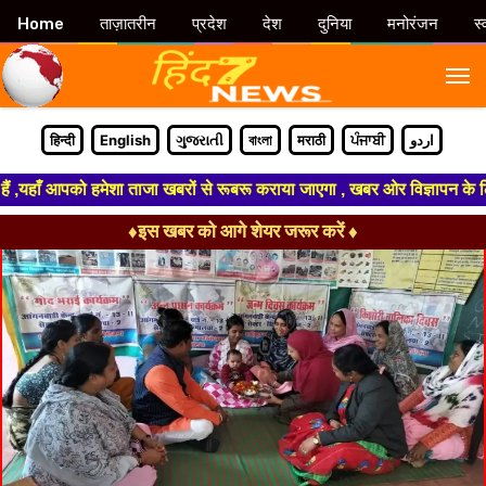
Home
ताज़ातरीन
प्रदेश
देश
दुनिया
मनोरंजन
स्
M
हिन्दी
English
ગુજરાતી
বাংলা
मराठी
ਪੰਜਾਬੀ
اردو
हाँ आपको हमेशा ताजा खबरों से रूबरू कराया जाएगा , खबर ओर विज्ञापन के लिए सं
♦इस खबर को आगे शेयर जरूर करें ♦