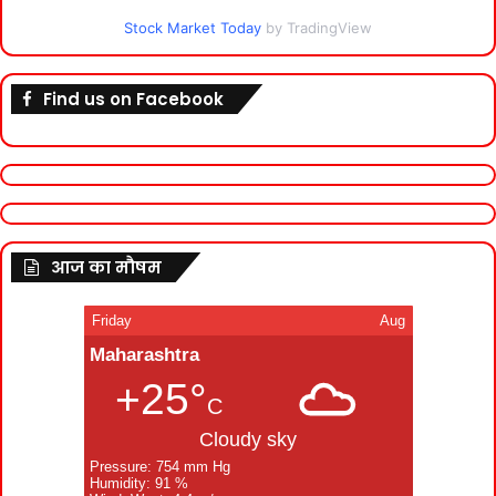
Stock Market Today
by TradingView
Find us on Facebook
आज का मौषम
Friday
Aug
Maharashtra
+25°
C
Cloudy sky
Pressure: 754 mm Hg
Humidity: 91 %