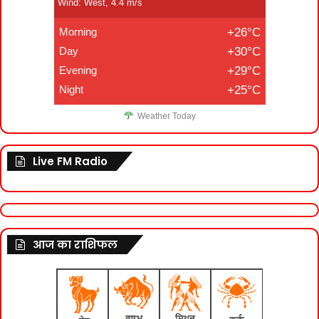
Wind: West, 4.4 m/s
Morning
+26°C
Day
+30°C
Evening
+29°C
Night
+25°C
Weather Today
Live FM Radio
आज का राशिफल