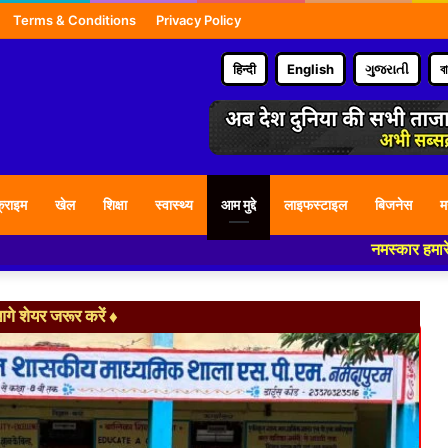
Terms & Conditions
Privacy Policy
हिन्दी
English
ગુજરાતી
ব
्राइम
खेल
शिक्षा
स्वास्थ्य
आम मुद्दे
लाइफस्टाइल
बिजनेस
म
नमस्कार हमारे न्यूज पोर्टल - मे
े शेयर जरूर करें ♦