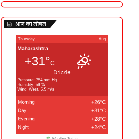
आज का मौषम
Thursday
Aug
Maharashtra
+31°
C
Drizzle
Pressure: 754 mm Hg
Humidity: 59 %
Wind: West, 5.5 m/s
Morning
+26°C
Day
+31°C
Evening
+28°C
Night
+24°C
Weather Today