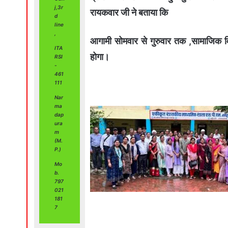
j,3r
रायकवार जी ने बताया कि
d
line
,
आगामी सोमवार से गुरुवार तक ,सामाजिक विज्
ITA
होगा।
RSI
-
461
111
Nar
ma
dap
ura
m
(M.
P.)
Mo
b.
797
021
181
7