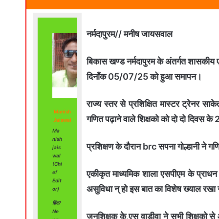
नर्मदापुरम// मनीष जायसवाल
बिकास खण्ड नर्मदापुरम के अंतर्गत शासकीय
दिनाँक 05/07/25 को हुआ समापन।
राज्य स्तर से प्रशिक्षित मास्टर ट्रेनर साके
Manish
गणित पढ़ाने वाले शिक्षको को दो दो दिवस के 2 
Jaiswal
Ma
nish
प्रशिक्षण के दौरान brc सपना गोल्हानी ने 
jais
wal
(Chi
एकीकृत माध्यमिक शाला एसपीएम के प्राधन
ef
Edit
असुविधा न् हो इस बात का विशेष ख्याल रखा
or)
हिंद7
Ne
जनशिक्षक के,एस वाड़ीवा ने सभी शिक्षको से 