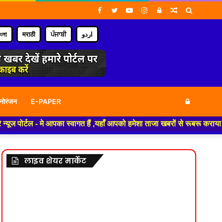
Facebook
Twitter
YouTube
Instagram
Log
Random
Search
In
Article
for
াংলা
मराठी
ਪੰਜਾਬੀ
اردو
Log
नोरंजन
E-PAPER
 आपका स्वागत हैं ,यहाँ आपको हमेशा ताजा खबरों से रूबरू कराया जाएगा , खबर ओर
In
लाइव शेयर मार्केट