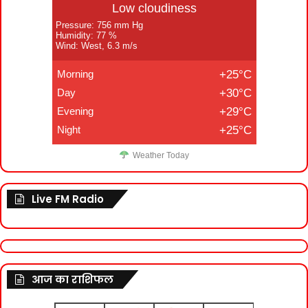
Low cloudiness
Pressure: 756 mm Hg
Humidity: 77 %
Wind: West, 6.3 m/s
Morning
+25°C
Day
+30°C
Evening
+29°C
Night
+25°C
Weather Today
Live FM Radio
आज का राशिफल