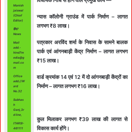
विधायक निधि से होने वाले प्रमुख कार्य —
Manish
jaiswal
न्यास कॉलोनी ग्राउंड में पार्क निर्माण – लागत
(Chief
Editor)
लगभग ₹8 लाख।
हिंद7
News
पत्रकार अरविंद शर्मा के निवास के सामने बालक
Mail
add.-
पार्क एवं आंगनबाड़ी केंद्र निर्माण – लागत लगभग
hind7m
edia@g
₹15 लाख।
mail.co
m
वार्ड क्रमांक 14 एवं 12 में दो आंगनबाड़ी केंद्रों का
Office
add.//W
निर्माण – लागत लगभग ₹16 लाख।
ard
No.32
Subhas
h
Ganj,3r
d line,
कुल मिलाकर लगभग ₹39 लाख की लागत से
ITARSI-
विकास कार्य होंगे।
461111