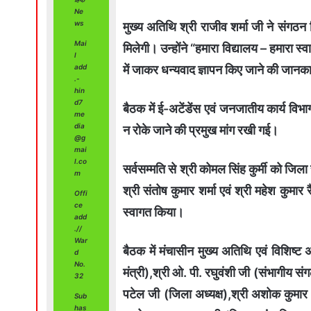
Ne
ws
मुख्य अतिथि श्री राजीव शर्मा जी ने संगठन
Mai
मिलेगी। उन्होंने “हमारा विद्यालय – हमारा स
l
में जाकर धन्यवाद ज्ञापन किए जाने की जानक
add
.-
hin
d7
बैठक में ई-अटेंडेंस एवं जनजातीय कार्य विभ
me
dia
न रोके जाने की प्रमुख मांग रखी गई।
@g
mai
l.co
सर्वसम्मति से श्री कोमल सिंह कुर्मी को जिल
m
श्री संतोष कुमार शर्मा एवं श्री महेश कुम
Offi
ce
स्वागत किया।
add
.//
War
बैठक में मंचासीन मुख्य अतिथि एवं विशिष्ट अ
d
No.
मंत्री),श्री ओ. पी. रघुवंशी जी (संभागीय सं
32
पटेल जी (जिला अध्यक्ष),श्री अशोक कुमार बि
Sub
has