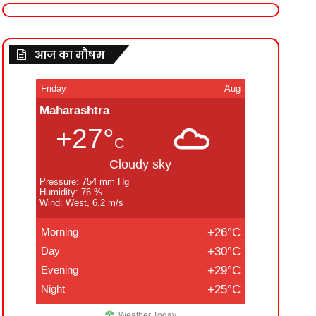
आज का मौषम
Friday
Aug
Maharashtra
+27°
C
Cloudy sky
Pressure: 754 mm Hg
Humidity: 76 %
Wind: West, 6.2 m/s
Morning
+26°C
Day
+30°C
Evening
+29°C
Night
+25°C
Weather Today