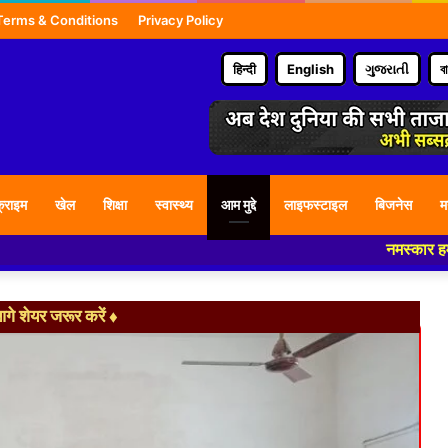
Terms & Conditions
Privacy Policy
हिन्दी
English
ગુજરાતી
ব
्राइम
खेल
शिक्षा
स्वास्थ्य
आम मुद्दे
लाइफस्टाइल
बिजनेस
म
नमस्कार हमारे न्यूज पोर्टल
े शेयर जरूर करें ♦