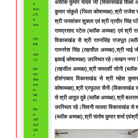
अशोक कुमार यादव जी (विकासखंड शिक्षा 
h
Gan
कुमार संकुले (जिला कोषाध्यक्ष),श्री राजेश
j,3r
d
श्री जयशंकर शुक्ला एवं श्री प्रदीप सिंह 
line
रामप्रसाद पटेल (ब्लॉक अध्यक्ष) एवं श्री रा
,
विकासखंड से श्री रतनसिंह राजपूत (ब्लॉक अ
ITA
RSI
रामनरेश सिंह (तहसील अध्यक्ष),श्री भाई जी
-
461
इकाई कोषाध्यक्ष) उपस्थित रहे।माखन नगर व
111
(तहसील अध्यक्ष),श्री समदर्शी सोनी (ब्लॉ
Nar
ma
होशंगाबाद विकासखंड से श्री महेश कुमा
dap
ura
कोषाध्यक्ष),श्री प्रफुल्ल सैनी (विकासखं
m
(M.
से श्री अतुल दुबे (ब्लॉक अध्यक्ष),श्री बलरा
P.)
उपस्थित रहे।सिवनी मालवा विकासखंड से श्री
Mo
b.
(ब्लॉक अध्यक्ष),श्री संतोष कुमार शर्मा एवंश
797
021
181
7