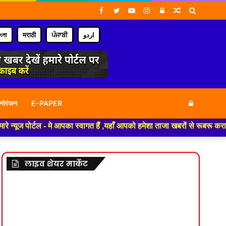
Facebook
Twitter
YouTube
Instagram
Log
Random
Search
In
Article
for
াংলা
मराठी
ਪੰਜਾਬੀ
اردو
Log
नोरंजन
E-PAPER
 - मे आपका स्वागत हैं ,यहाँ आपको हमेशा ताजा खबरों से रूबरू कराया जाएगा , ख
In
लाइव शेयर मार्केट