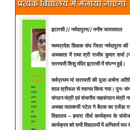
प्रत्येक विद्यालय में मनाया जाएगा
इटारसी // नर्मदापुरम// मनीष जायसवाल
मध्यप्रदेश शिक्षक संघ जिला नर्मदापुरम क
अध्यक्षता में तथा श्री राजीव कुमार शर्मा (
सरस्वती शिशु मंदिर इटारसी में संपन्न हुई।
Manish
सर्वप्रथम मां सरस्वती की पूजा अर्चना अतिथि
Jaiswal
Ma
शाल श्रीफल से स्वागत किया गया। पुनः संभा
nish
संगठन मंत्री एवं संभागीय सहसंगठन मंत्री 
jais
wal
अध्यक्ष मालकजी पटेल ने बैठक का एजेंडा रख
(Chi
ef
विद्यालय – हमारा तीर्थ कार्यक्रम के सं
Edit
or)
कार्यक्रम को सभी विद्यालयों में अनिवार्य रूप
हिंद7