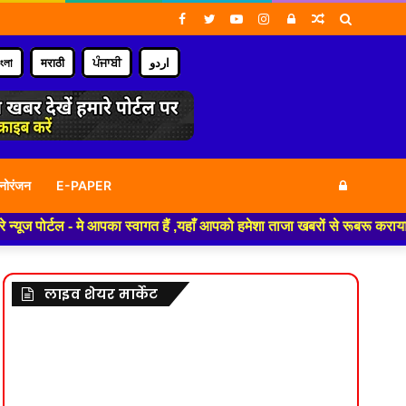
Facebook
Twitter
YouTube
Instagram
Log
Random
Search
In
Article
for
াংলা
मराठी
ਪੰਜਾਬੀ
اردو
Log
नोरंजन
E-PAPER
- मे आपका स्वागत हैं ,यहाँ आपको हमेशा ताजा खबरों से रूबरू कराया जाएगा , खबर
In
लाइव शेयर मार्केट