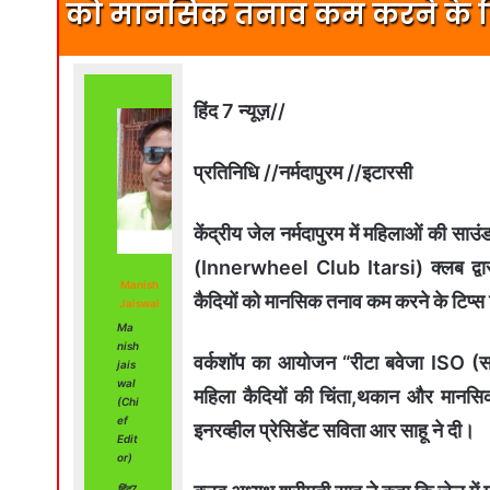
को मानसिक तनाव कम करने के ट
हिंद 7 न्यूज़//
प्रतिनिधि //नर्मदापुरम //इटारसी
केंद्रीय जेल नर्मदापुरम में महिलाओं की सा
(Innerwheel Club Itarsi) क्लब द्वारा
Manish
कैदियों को मानसिक तनाव कम करने के टिप्स 
Jaiswal
Ma
nish
वर्कशॉप का आयोजन “रीटा बवेजा ISO (साउं
jais
wal
महिला कैदियों की चिंता,थकान और मान
(Chi
ef
इनरव्हील प्रेसिडेंट सविता आर साहू ने दी।
Edit
or)
हिंद7