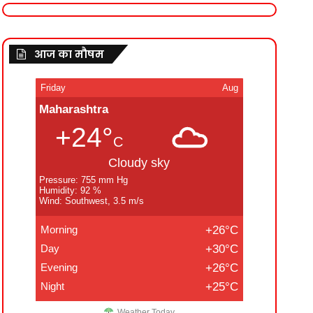
आज का मौषम
Friday
Aug
Maharashtra
+24°
C
Cloudy sky
Pressure: 755 mm Hg
Humidity: 92 %
Wind: Southwest, 3.5 m/s
Morning
+26°C
Day
+30°C
Evening
+26°C
Night
+25°C
Weather Today