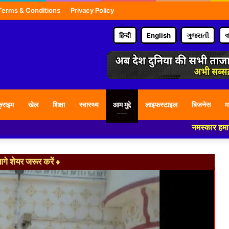
Terms & Conditions
Privacy Policy
हिन्दी
English
ગુજરાતી
ব
्राइम
खेल
शिक्षा
स्वास्थ्य
आम मुद्दे
लाइफस्टाइल
बिजनेस
म
नमस्कार हमारे न्यूज पोर्टल 
े शेयर जरूर करें ♦