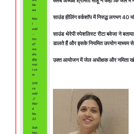
क्लब अध्यक्ष श्रीमती साहू ने कहा कि जेल में
Ne
ws
साउंड हीलिंग वर्कशॉप में निरुद्ध लगभग 40 
Mai
l
add
साउंड थेरेपी स्पेशलिस्ट रीटा बवेजा ने बता
.-
hin
डालते हैं और इसके नियमित उपयोग माध्यम
d7
me
dia
उक्त आयोजन में जेल अधीक्षक और नमिता खंड
@g
mai
l.co
m
Offi
ce
add
.//
War
d
No.
32
Sub
has