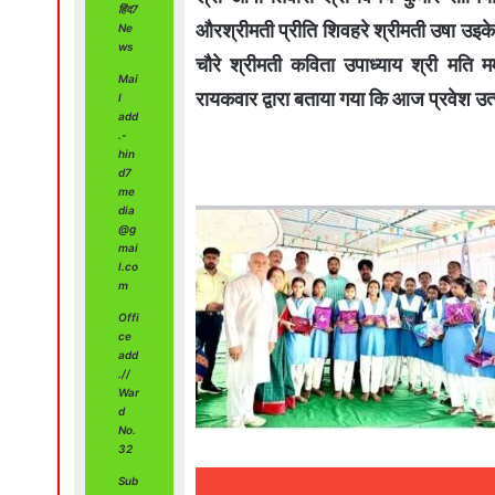
हिंद7
औरश्रीमती प्रीति शिवहरे श्रीमती उषा उइके 
Ne
ws
‍‍चौरे श्रीमती कविता उपाध्याय श्री मति
Mai
रायकवार द्वारा बताया गया कि आज प्रवेश उत
l
add
.-
hin
d7
me
dia
@g
mai
l.co
m
Offi
ce
add
.//
War
d
No.
32
Sub