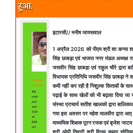
हुआ.
इटारसी// मनीष जायसवाल
1 अप्रैल 2026 को पीएम श्री शा कन्या शाल
सिंह छाबड़ा एवं भाजपा नगर मंडल अध्यक्ष रा
जसवीर सिंह छाबड़ा एवं राहुल चौरे द्वा
विधायक प्रतिनिधि जसवीर सिंह छाबड़ा ने कह
Manish
कमी नहीं कर रही है निशुल्क किताबों के सा
Jaiswal
Ma
पढ़ाई के साथ खेलों को भी बढ़ावा दिया जा रह
nish
jais
संस्था प्राचार्य सतीश खालको द्वारा बालि
wal
(Chi
गया इस अवसर पर महेश मालवीय द्वारा आए 
ef
माध्यमिक शिक्षक पूरन रजक एवं बृजेश जाटव द
Edit
or)
श्री ओपी तिवारी श्री विनय कुमार सोनिया