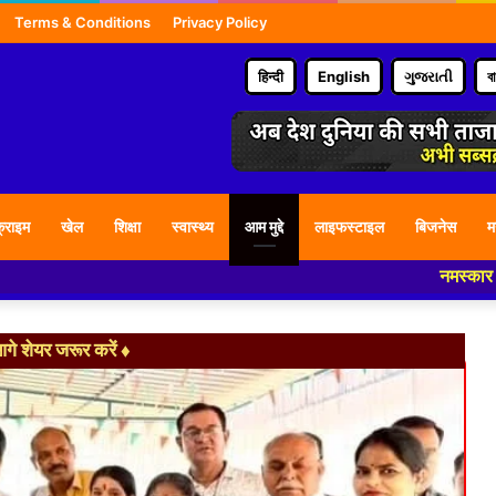
Terms & Conditions
Privacy Policy
हिन्दी
English
ગુજરાતી
ব
्राइम
खेल
शिक्षा
स्वास्थ्य
आम मुद्दे
लाइफस्टाइल
बिजनेस
म
नमस्कार हमारे न्यूज पोर
े शेयर जरूर करें ♦