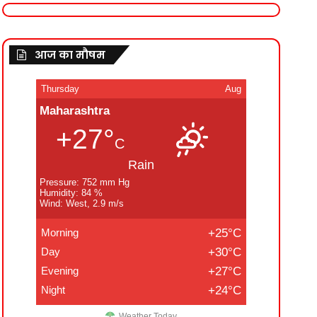
आज का मौषम
Thursday
Aug
Maharashtra
+27°
C
Rain
Pressure: 752 mm Hg
Humidity: 84 %
Wind: West, 2.9 m/s
Morning
+25°C
Day
+30°C
Evening
+27°C
Night
+24°C
Weather Today