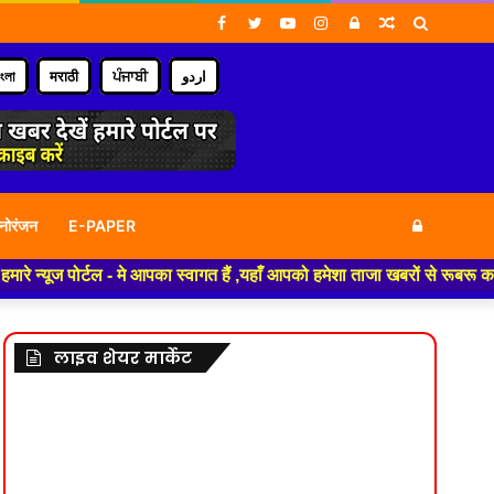
Facebook
Twitter
YouTube
Instagram
Log
Random
Search
In
Article
for
াংলা
मराठी
ਪੰਜਾਬੀ
اردو
Log
नोरंजन
E-PAPER
्टल - मे आपका स्वागत हैं ,यहाँ आपको हमेशा ताजा खबरों से रूबरू कराया जाएगा ,
In
लाइव शेयर मार्केट