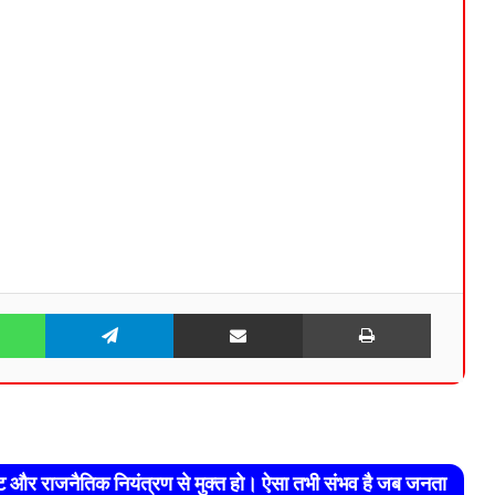
WhatsApp
Telegram
Share via Email
Print
रेट और राजनैतिक नियंत्रण से मुक्त हो। ऐसा तभी संभव है जब जनता