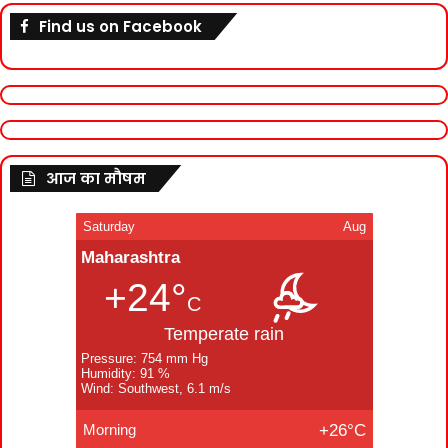
Find us on Facebook
आज का मौषम
Saturday
Aug
Maharashtra
+24°
C
Temperate rain
Pressure: 754 mm Hg
Humidity: 91 %
Wind: Southwest, 6.1 m/s
Morning
+26°C