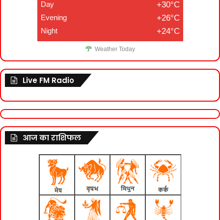
Day
+30°C
Evening
+26°C
Night
+24°C
Weather Today
Live FM Radio
आज का राशिफल