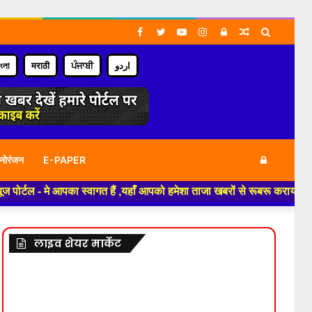
Facebook
Twitter
YouTube
Instagram
Log
Random
Search
In
Article
for
াংলা
मराठी
ਪੰਜਾਬੀ
اردو
Log
नोरंजन
E-PAPER
पका स्वागत हैं ,यहाँ आपको हमेशा ताजा खबरों से रूबरू कराया जाएगा , खबर ओर व
In
लाइव शेयर मार्केट