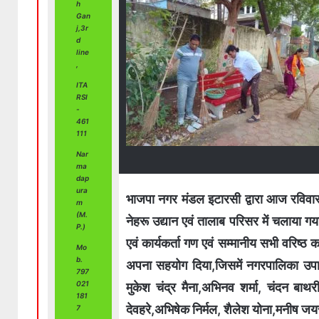
h
Gan
j,3r
d
line
,
ITA
RSI
-
461
111
Nar
ma
dap
ura
भाजपा नगर मंडल इटारसी द्वारा आज रविवा
m
(M.
नेहरू उद्यान एवं तालाब परिसर में चलाया गय
P.)
एवं कार्यकर्ता गण एवं सम्मानीय सभी वरिष्
Mo
b.
अपना सहयोग दिया,जिसमें नगरपालिका उपाध्य
797
021
मुकेश चंद्र मैना,अभिनव शर्मा, चंदन बाथरी,
181
देवहरे,अभिषेक निर्मल, शैलेश योना,मनीष जय
7