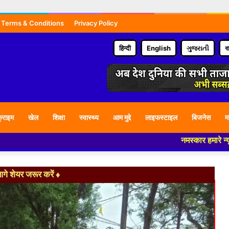
Terms & Conditions
Privacy Policy
हिन्दी
English
ગુજરાતી
ব
्राइम
खेल
शिक्षा
स्वास्थ्य
आम मुद्दे
लाइफस्टाइल
बिजनेस
म
नमस्कार हमारे न्यूज पोर्टल - मे आ
े शेयर जरूर करें ♦