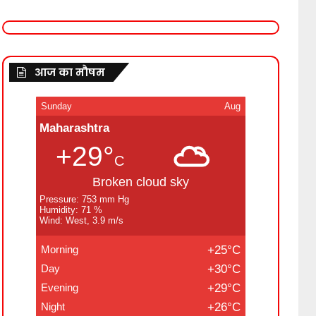
आज का मौषम
Sunday
Aug
Maharashtra
+29°
C
Broken cloud sky
Pressure: 753 mm Hg
Humidity: 71 %
Wind: West, 3.9 m/s
Morning
+25°C
Day
+30°C
Evening
+29°C
Night
+26°C