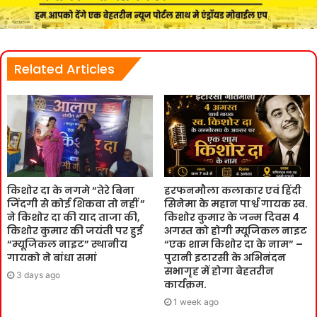
Related Articles
किशोर दा के नगमे “तेरे बिना
हरफनमौला कलाकार एवं हिंदी
जिंदगी से कोई शिकवा तो नहीं ”
सिनेमा के महान पार्श्व गायक स्व.
ने किशोर दा की याद ताजा की,
किशोर कुमार के जन्म दिवस 4
किशोर कुमार की जयंती पर हुई
अगस्त को होगी म्यूजिकल नाइट
“म्यूजिकल नाइट” स्थानीय
“एक शाम किशोर दा के नाम” –
गायको ने बांधा समां
पुरानी इटारसी के अभिनंदन
सभागृह में होगा बेहतरीन
3 days ago
कार्यक्रम.
1 week ago