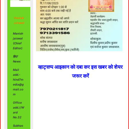
Manish
Jaiswal
Manish
jaiswal
(Chief
Editor)
हिंद7
News
व्हाट्सप्प आइकान को दबा कर इस खबर को शेयर
Mail
जरूर करें
add.-
hind7m
edia@g
mail.co
m
Office
add.//W
ard
No.32
Subhas