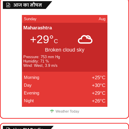
आज का मौषम
Sunday
Aug
Maharashtra
+29°
C
Broken cloud sky
Pressure: 753 mm Hg
Humidity: 71 %
Wind: West, 3.9 m/s
Morning
+25°C
Day
+30°C
Evening
+29°C
Night
+26°C
Weather Today