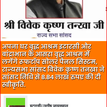
अपना घर वृद्ध आश्रम इटारसी और
बांद्राभान के आसरा वृद्ध आश्रम में
लगेंगे रूफटॉप सोलर पैनल सिस्टम,
राज्यसभा सांसद विवेक कृष्ण तनखा ने
सांसद निधि से 8.84 लाख रुपए की दी
स्वीकृति.
इटारसी//मनीष जायसवाल