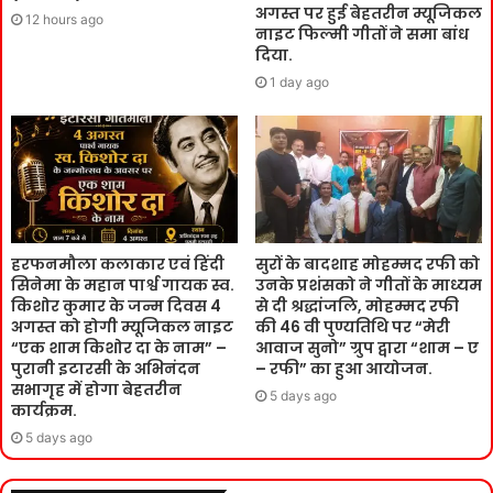
अगस्त पर हुई बेहतरीन म्यूजिकल
12 hours ago
नाइट फिल्मी गीतों ने समा बांध
दिया.
1 day ago
हरफनमौला कलाकार एवं हिंदी
सुरों के बादशाह मोहम्मद रफी को
सिनेमा के महान पार्श्व गायक स्व.
उनके प्रशंसको ने गीतों के माध्यम
किशोर कुमार के जन्म दिवस 4
से दी श्रद्धांजलि, मोहम्मद रफी
अगस्त को होगी म्यूजिकल नाइट
की 46 वी पुण्यतिथि पर “मेरी
“एक शाम किशोर दा के नाम” –
आवाज सुनो” ग्रुप द्वारा “शाम – ए
पुरानी इटारसी के अभिनंदन
– रफी” का हुआ आयोजन.
सभागृह में होगा बेहतरीन
5 days ago
कार्यक्रम.
5 days ago