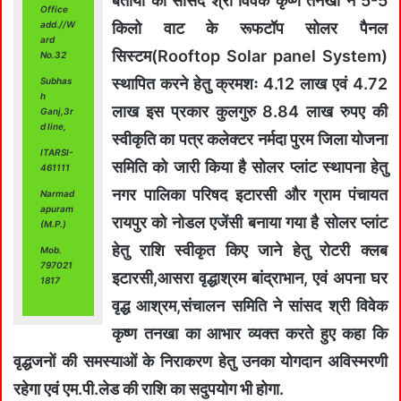
बताया की सांसद श्री विवेक कृष्ण तनखा ने 5-5
Office
किलो वाट के रूफटॉप सोलर पैनल
add.//W
ard
सिस्टम(Rooftop Solar panel System)
No.32
स्थापित करने हेतु क्रमशः 4.12 लाख एवं 4.72
Subhas
h
लाख इस प्रकार कुलगुरु 8.84 लाख रुपए की
Ganj,3r
d line,
स्वीकृति का पत्र कलेक्टर नर्मदा पुरम जिला योजना
ITARSI-
समिति को जारी किया है सोलर प्लांट स्थापना हेतु
461111
नगर पालिका परिषद इटारसी और ग्राम पंचायत
Narmad
apuram
रायपुर को नोडल एजेंसी बनाया गया है सोलर प्लांट
(M.P.)
हेतु राशि स्वीकृत किए जाने हेतु रोटरी क्लब
Mob.
797021
इटारसी,आसरा वृद्धाश्रम बांद्राभान, एवं अपना घर
1817
वृद्ध आश्रम,संचालन समिति ने सांसद श्री विवेक
कृष्ण तनखा का आभार व्यक्त करते हुए कहा कि
वृद्धजनों की समस्याओं के निराकरण हेतु उनका योगदान अविस्मरणी
रहेगा एवं एम.पी.लेड की राशि का सदुपयोग भी होगा.