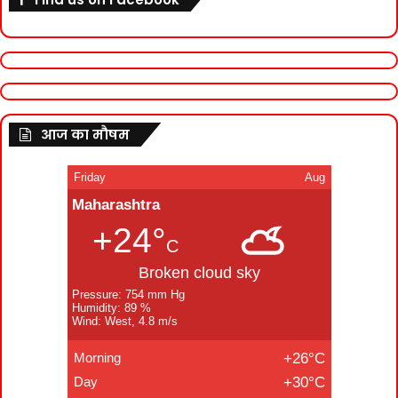
आज का मौषम
Friday
Aug
Maharashtra
+24°
C
Broken cloud sky
Pressure: 754 mm Hg
Humidity: 89 %
Wind: West, 4.8 m/s
Morning
+26°C
Day
+30°C