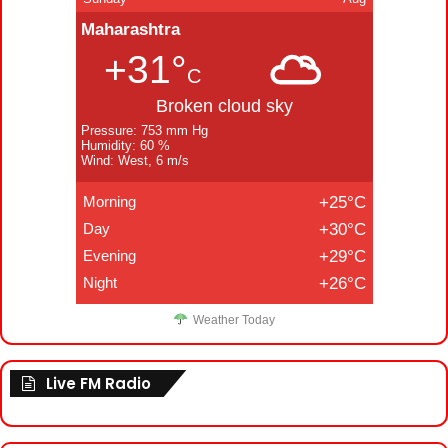
Maharashtra
+31°
C
Broken cloud sky
Pressure: 753 mm Hg
Humidity: 60 %
Wind: West, 6 m/s
Morning
+25°C
Day
+30°C
Evening
+29°C
Night
+26°C
Weather Today
Live FM Radio