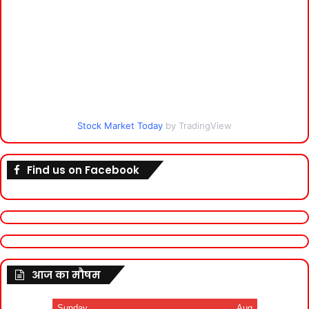
Stock Market Today
by TradingView
Find us on Facebook
आज का मौषम
Sunday
Aug