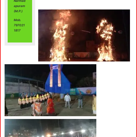
Narmad
apuram
(M.P.)
Mob.
797021
1817