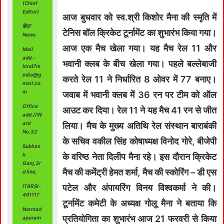
(Chief
Editor)
आज बुधवार को स्व.श्री किशोर मैना की स्मृति में
हिंद7
टेनिस बॉल क्रिकेट टूर्नामेंट का शुभारंभ किया गया।
News
आज एक मैच खेला गया। यह मैच रेल 11 और
Mail
add.-
भवानी क्लब के बीच खेला गया। पहले बल्लेबाजी
hind7m
edia@g
करते रेल 11 ने निर्धारित 8 ओवर में 77 बनाए।
mail.co
m
जवाब में भवानी क्लब में 36 रन पर टीम को ऑल
Office
आउट कर दिया। रेल 11 ने यह मैच 41 रन से जीत
add.//W
ard
लिया। मैच के मुख्य अतिथि रेल संस्थान बाराबंकी
No.32
के सचिव वकील सिंह कोषाध्यक्ष विनोद गोरे, बीजेपी
Subhas
h
के वरिष्ठ नेता दिलीप मैना रहे। इस दौरान क्रिकेट
Ganj,3r
मैच की कमेंट्री हेमत शर्मा, मैच की स्कोरिंग – डी एस
d line,
पटेल और अंपायरिंग विनय विश्वकर्मा ने की।
ITARSI-
461111
टूर्नामेंट कमेटी के अध्यक्ष गोलू मैना ने बताया कि
Narmad
प्रतियोगिता का शुभारंभ आज 21 फरवरी से किया
apuram