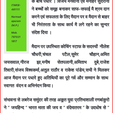
के बीच पधारे । विजय मनवानी एवं मनोहर सुंदरानी
ITARSI-
ने बच्चों को समूह बनाकर साफ-सफाई मै श्रम दान
461111
करने एवं सफलता के लिए मैदान पर व मैदान से बाहर
Narmad
apuram
भी निरंतरता के साथ कार्य मै लगे रहने का सुन्दर
(M.P.)
संदेश दिया ।
Mob.
797021
1817
मैदान पर उपस्थित कोचिंग स्टाफ के सदस्यों नीलेश
चौधरी,चंचल पटैल,सुमेर चौहान,अमित
जयसवाल,नीरज झा,मनीष सेतपलानी,अमिताभ दुबे,राजेश
तिवारी,संजय विश्वकर्मा,अतुल राठौर व राकेश पांडेय,सभी ने मिलकर
आज मैदान पर पधारे हुए अतिथियों का पूरे गर्व और सम्मान के साथ
स्वागत वंदन व अभिनंदन किया।
संभावना से लबरेज समुंदर की तरह अकूत युवा प्रतिभाशाली रणबांकुरो
ने ” जयहिन्द ” भारत माता की जय व ” वंदेमातरम ” के उदधोष से ”