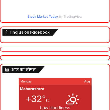
Stock Market Today
by TradingView
Find us on Facebook
आज का मौषम
Monday
Aug
Maharashtra
+32°
C
Low cloudiness