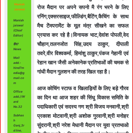
Manish
रोज मैदान पर अपने सपनो मै रंग भरने के लिए
Jaiswal
रनिंग,एक्सरसाइज,फील्डिंग,बैटिंग,कैचिंग के साथ
Manish
मैच टेंमपरामेंट के मूल मंत्र सीखने का सफल
jaiswal
(Chief
प्रयास कर रहे है।विनायक भाट,देवांश पोपली,वेद
Editor)
चौहान,तलनजोत सिंह,उदय ठाकुर, दीपाली
हिंद7
News
तवरे,वीर विश्वकर्मा, हिमांशु ठाकुर,पंकज गेहानी एवं
Mail
रेहान खान जैसी अनेकानेक प्रतिभाओं की चमक से
add.-
hind7m
गांधी मैदान गुलशन की तरह खिल रहा है।
edia@g
mail.co
m
आज कोचिंग स्टाफ व खिलाड़ियों के लिए बड़े गौरव
Office
का दिन था आज शहर की सिंधु विकास समिति के
add.//W
ard
पदाधिकारी एवं सदस्य गण श्री विजय मनवानी,श्री
No.32
प्रकाश मोटवानी,श्री अशोक गुरवानी,श्री मनोहर
Subhas
h
सुंदरानी,श्री नरेश मेधानी मैदान पर युवा प्रतभाओ
Ganj,3r
d line,