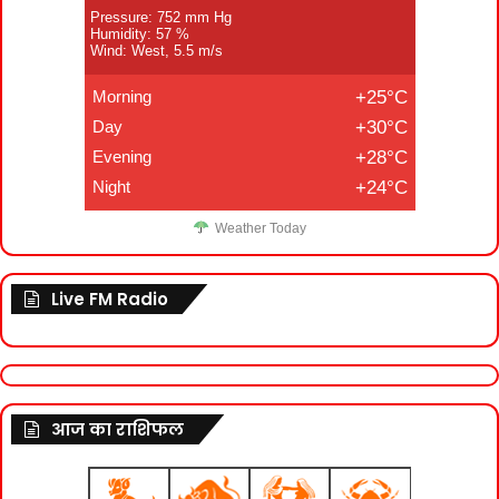
Pressure: 752 mm Hg
Humidity: 57 %
Wind: West, 5.5 m/s
Morning
+25°C
Day
+30°C
Evening
+28°C
Night
+24°C
Weather Today
Live FM Radio
आज का राशिफल