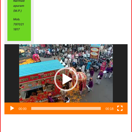
Narmad
apuram
Video
(M.P.)
Player
Mob.
797021
1817
00:00
00:18