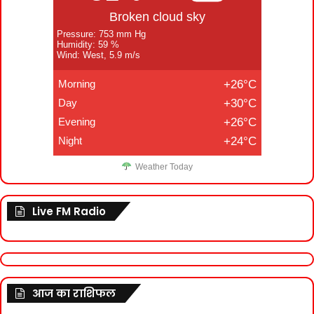
Broken cloud sky
Pressure: 753 mm Hg
Humidity: 59 %
Wind: West, 5.9 m/s
Morning
+26°C
Day
+30°C
Evening
+26°C
Night
+24°C
Weather Today
Live FM Radio
आज का राशिफल