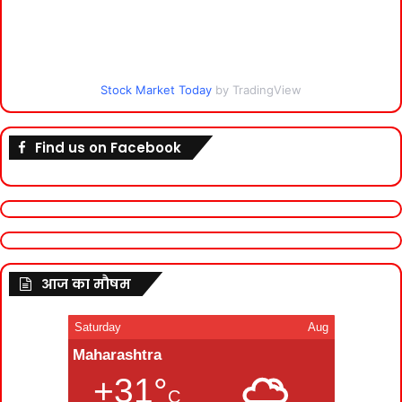
Stock Market Today
by TradingView
Find us on Facebook
आज का मौषम
Saturday
Aug
Maharashtra
+31°
C