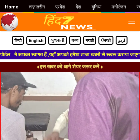
Home
ताज़ातरीन
प्रदेश
देश
दुनिया
मनोरंजन
स्
M
हिन्दी
English
ગુજરાતી
বাংলা
मराठी
ਪੰਜਾਬੀ
اردو
 - मे आपका स्वागत हैं ,यहाँ आपको हमेशा ताजा खबरों से रूबरू कराया जाएगा , ख
♦इस खबर को आगे शेयर जरूर करें ♦