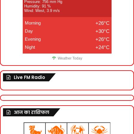
Pressure: 756 mm Hg
Humidity: 91 %
Wind: West, 3.9 m/s
Morning
+26°C
Day
+30°C
Evening
+26°C
Night
+24°C
Weather Today
Live FM Radio
आज का राशिफल