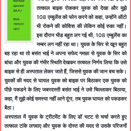
Narmad
apuram
तत्‍काल बाइक रोककर युवक को देखा और मुझे
(M.P.)
108 एम्‍बुलेंस को फोन करने को कहा, उन्‍होंने ऑटो
Mob.
797021
भी रोकने की कोशिश की लेकिन कोई रुका नहीं।
1817
इस दौरान भीड बहुत लग गई थी, 108 एम्‍बुलेंस का
नम्‍बर लग नहीं रहा था। युवक के सिर से खून बहुत
बह रहा था तो बसंत भाई ने अपना सफेद गमछा से युवक के सिर को
बांधा और युवक की गंभीर स्थिति देखकर तत्‍काल निर्णय लिया कि उसे
बाइक से ही अस्‍पताल लेकर जाते हैं, जिससे युवक की जान बच सके।
युवकों की मदद से घायल युवक को बाइक पर बिठाकर एक युवक को
पीछे पकडने के लिए जबरदस्‍ती बसंत भाई ने उसे चिल्‍लाकर बिठाया,
कहा, मैं तुझे कोई समस्‍या नहीं आने दूंगा, तब युवक घायल को पकडकर
बैठा।
अस्‍पताल में युवक के ट्रीटमेंट के लिए डॉ भटट से चर्चा करते हुए
तत्‍काल टांके लगवाए और युवक के दोस्‍त की मदद से उसके परिजनों