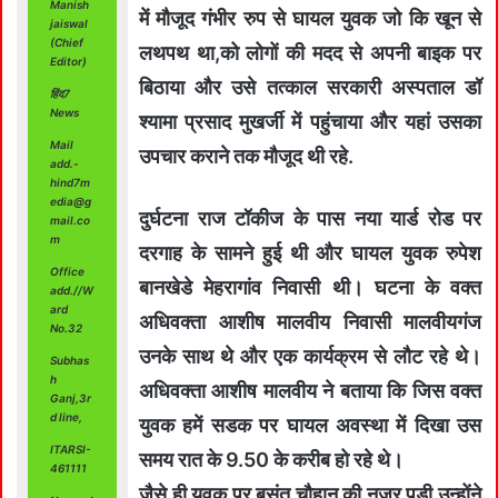
Manish
में मौजूद गंभीर रुप से घायल युवक जो कि खून से
jaiswal
(Chief
लथपथ था,को लोगों की मदद से अपनी बाइक पर
Editor)
बिठाया और उसे तत्‍काल सरकारी अस्‍पताल डॉ
हिंद7
News
श्‍यामा प्रसाद मुखर्जी में पहुंचाया और यहां उसका
Mail
उपचार कराने तक मौजूद थी रहे.
add.-
hind7m
edia@g
दुर्घटना राज टॉकीज के पास नया यार्ड रोड पर
mail.co
m
दरगाह के सामने हुई थी और घायल युवक रुपेश
Office
बानखेडे मेहरागांव निवासी थी। घटना के वक्‍त
add.//W
ard
अधिवक्‍ता आशीष मालवीय निवासी मालवीयगंज
No.32
उनके साथ थे और एक कार्यक्रम से लौट रहे थे।
Subhas
h
अधिवक्‍ता आशीष मालवीय ने बताया कि जिस वक्‍त
Ganj,3r
d line,
युवक हमें सडक पर घायल अवस्‍था में दिखा उस
ITARSI-
समय रात के 9.50 के करीब हो रहे थे।
461111
जैसे ही युवक पर बसंत चौहान की नजर पडी उन्‍होंने