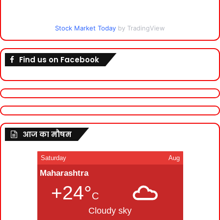
Stock Market Today
by TradingView
Find us on Facebook
आज का मौषम
Saturday
Aug
Maharashtra
+24°
C
Cloudy sky