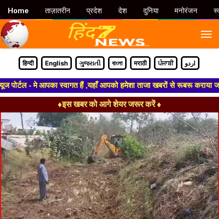
Home
ताज़ातरीन
प्रदेश
देश
दुनिया
मनोरंजन
स्
M
हिन्दी
English
ગુજરાતી
বাংলা
मराठी
ਪੰਜਾਬੀ
اردو
ोर्टल - मे आपका स्वागत हैं ,यहाँ आपको हमेशा ताजा खबरों से रूबरू कराया जाएगा
♦इस खबर को आगे शेयर जरूर करें ♦