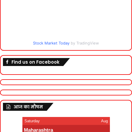
Stock Market Today
by TradingView
Find us on Facebook
आज का मौषम
Saturday
Aug
Maharashtra