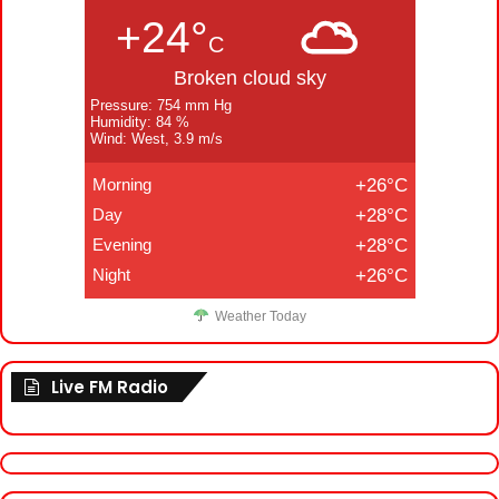
+24°
C
Broken cloud sky
Pressure: 754 mm Hg
Humidity: 84 %
Wind: West, 3.9 m/s
Morning
+26°C
Day
+28°C
Evening
+28°C
Night
+26°C
Weather Today
Live FM Radio