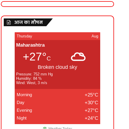
आज का मौषम
Thursday
Aug
Maharashtra
+27°
C
Broken cloud sky
Pressure: 752 mm Hg
Humidity: 84 %
Wind: West, 3 m/s
Morning
+25°C
Day
+30°C
Evening
+27°C
Night
+24°C
Weather Today