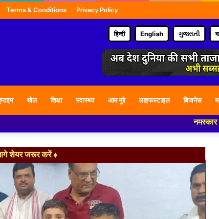
Terms & Conditions
Privacy Policy
हिन्दी
English
ગુજરાતી
ব
्राइम
खेल
शिक्षा
स्वास्थ्य
आम मुद्दे
लाइफस्टाइल
बिजनेस
म
नमस्कार हमारे न्यूज पोर
े शेयर जरूर करें ♦