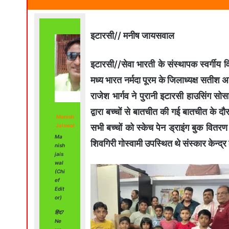
इटारसी// मनीष जायसवाल
इटारसी//सेवा भारती के संस्थापक स्वर्गीय वि
मध्य भारत नर्मदा पूरम के जिलाध्यक्ष सती
राजेश भार्गव ने पुरानी इटारसी हाउसिंग सोस
द्वारा बच्चों से बातचीत की गई बातचीत के दौ
Manish
सभी बच्चों को स्केच पेन ड्राइंग बुक वितर
Jaiswal
Ma
शिवगिरी गोस्वामी उपस्थित थे संस्कार केन्द्
nish
jais
wal
(Chi
ef
Edit
or)
हिंद7
Ne