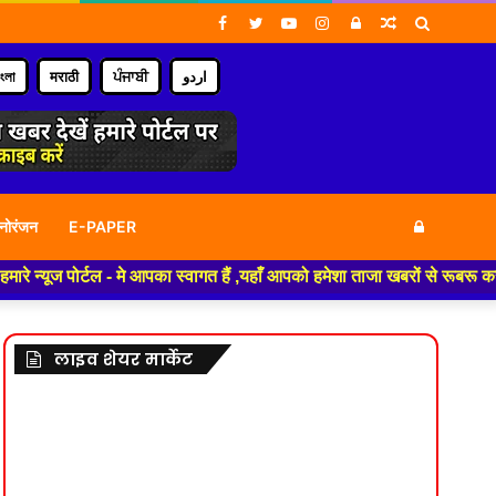
Facebook
Twitter
YouTube
Instagram
Log
Random
Search
In
Article
for
াংলা
मराठी
ਪੰਜਾਬੀ
اردو
Log
नोरंजन
E-PAPER
्टल - मे आपका स्वागत हैं ,यहाँ आपको हमेशा ताजा खबरों से रूबरू कराया जाएगा ,
In
लाइव शेयर मार्केट