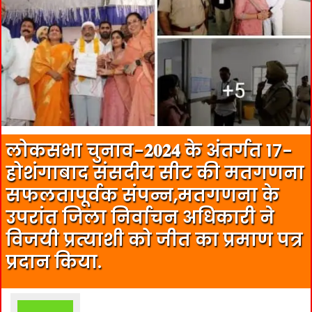
लोकसभा चुनाव-𝟐𝟎𝟐𝟒 के अंतर्गत 17-
होशंगाबाद संसदीय सीट की मतगणना
सफलतापूर्वक संपन्न,मतगणना के
उपरांत जिला निर्वाचन अधिकारी ने
विजयी प्रत्‍याशी को जीत का प्रमाण पत्र
प्रदान किया.