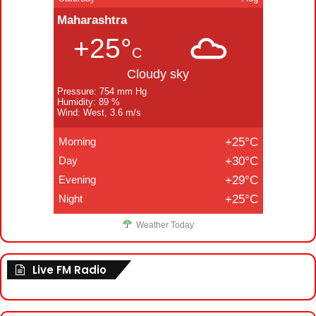
Maharashtra
+25°
C
Cloudy sky
Pressure: 754 mm Hg
Humidity: 89 %
Wind: West, 3.6 m/s
Morning
+25°C
Day
+30°C
Evening
+29°C
Night
+25°C
Weather Today
Live FM Radio