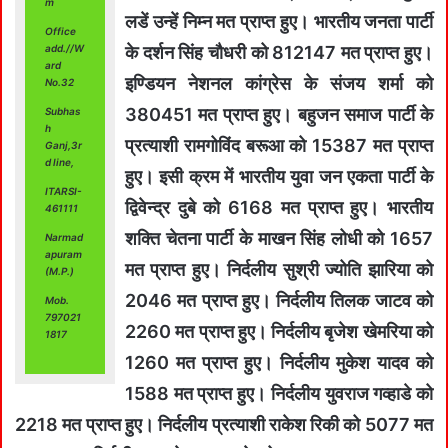
m
लडें उन्‍हें निम्‍न मत प्राप्‍त हुए। भारतीय जनता पार्टी
Office
के दर्शन सिंह चौधरी को 812147 मत प्राप्‍त हुए।
add.//W
ard
इण्डियन नेशनल कांग्रेस के संजय शर्मा को
No.32
380451 मत प्राप्‍त हुए। बहुजन समाज पार्टी के
Subhas
h
प्रत्‍याशी रामगोविंद बरूआ को 15387 मत प्राप्‍त
Ganj,3r
d line,
हुए। इसी क्रम में भारतीय युवा जन एकता पार्टी के
ITARSI-
द्विवेन्‍द्र दुबे को 6168 मत प्राप्‍त हुए। भारतीय
461111
शक्ति चेतना पार्टी के माखन सिंह लोधी को 1657
Narmad
apuram
मत प्राप्‍त हुए। निर्दलीय सुश्री ज्‍योति झारिया को
(M.P.)
2046 मत प्राप्‍त हुए। निर्दलीय तिलक जाटव को
Mob.
797021
2260 मत प्राप्‍त हुए। निर्दलीय बृजेश खेमरिया को
1817
1260 मत प्राप्‍त हुए। निर्दलीय मुकेश यादव को
1588 मत प्राप्‍त हुए। निर्दलीय युवराज गव्‍हाडे को
2218 मत प्राप्‍त हुए। निर्दलीय प्रत्‍याशी राकेश रिकी को 5077 मत