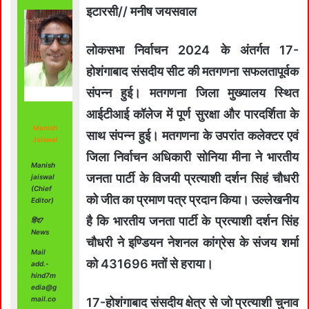
इटारसी// मनीष जयसवाल
लोकसभा निर्वाचन 2024 के अंतर्गत 17-
होशंगाबाद संसदीय सीट की मतगणना सफलतापूर्वक
संपन्न हुई। मतगणना जिला मुख्यालय स्थित
आईटीआई कॉलेज में पूर्ण सुरक्षा और पारदर्शिता के
Manish
साथ संपन्न हुई। मतगणना के उपरांत कलेक्‍टर एवं
Jaiswal
जिला निर्वाचन अधिकारी सोनिया मीना ने भारतीय
Manish
जनता पार्टी के विजयी प्रत्‍याशी दर्शन सिहं चौधरी
jaiswal
(Chief
को जीत का प्रमाण पत्र प्रदान किया। उल्‍लेखनीय
Editor)
है कि भारतीय जनता पार्टी के प्रत्‍याशी दर्शन सिंह
हिंद7
News
चौधरी ने इण्डियन नेशनल कांग्रेस के संजय शर्मा
Mail
को 431696 मतों से हराया।
add.-
hind7m
edia@g
mail.co
17-होशंगाबाद संसदीय क्षेत्र से जो प्रत्‍याशी चुनाव