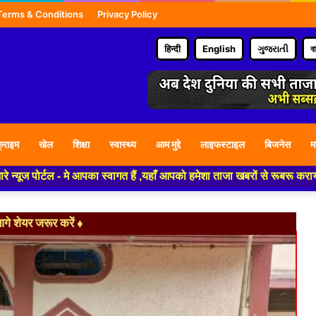
Terms & Conditions
Privacy Policy
हिन्दी
English
ગુજરાતી
ব
्राइम
खेल
शिक्षा
स्वास्थ्य
आम मुद्दे
लाइफस्टाइल
बिजनेस
म
ा स्वागत हैं ,यहाँ आपको हमेशा ताजा खबरों से रूबरू कराया जाएगा , खबर ओर विज्
े शेयर जरूर करें ♦