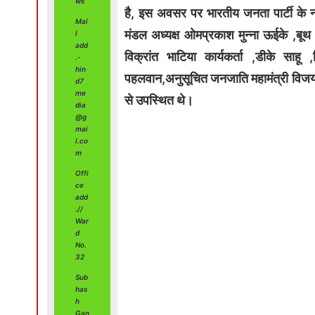
ws
है, इस अवसर पर भारतीय जनता पार्टी के न
Mai
मंडल अध्यक्ष ओमप्रकाश मुन्ना ऊईके ,बूथ 
l
add
विक्रांत भाटिया कार्यकर्ता ,डीके साहू 
.-
hin
पहलवान,अनुसूचित जनजाति महामंत्री विजय तु
d7
me
से उपस्थित थे।
dia
@g
mai
Video
l.co
m
Player
Offi
ce
add
.//
War
d
No.
32
Sub
has
h
Gan