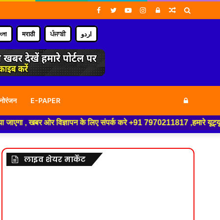
Facebook
Twitter
YouTube
Instagram
Log
Random
Search
In
Article
for
াংলা
मराठी
ਪੰਜਾਬੀ
اردو
Log
नोरंजन
E-PAPER
ञापन के लिए संपर्क करे +91 7970211817 ,हमारे यूट्यूब चैनल को सबस्क्राइब कर
In
लाइव शेयर मार्केट