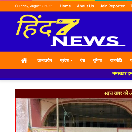
Home
About Us
Join Reporter
Friday, August 7 2026
HOME
ताज़ातरीन
प्रदेश
देश
दुनिया
राजनीति
क
नमस्कार हमारे न्यूज पोर्टल - मे आपक
♦इस खबर को आग