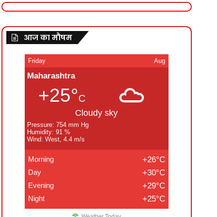
आज का मौषम
Friday
Aug
Maharashtra
+25°
C
Cloudy sky
Pressure: 754 mm Hg
Humidity: 91 %
Wind: West, 4.4 m/s
Morning
+26°C
Day
+30°C
Evening
+29°C
Night
+25°C
Weather Today