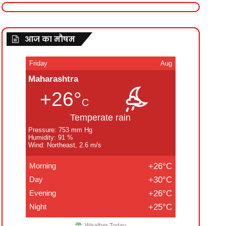
आज का मौषम
Friday
Aug
Maharashtra
+26°
C
Temperate rain
Pressure: 753 mm Hg
Humidity: 91 %
Wind: Northeast, 2.6 m/s
Morning
+26°C
Day
+30°C
Evening
+26°C
Night
+25°C
Weather Today