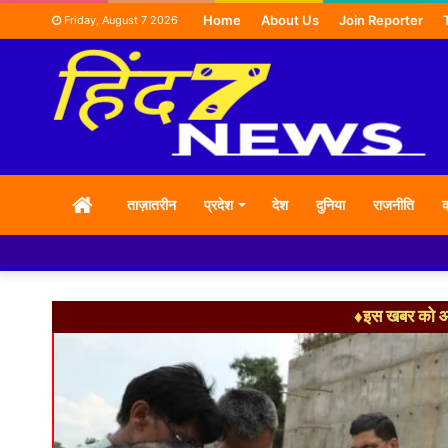
Home
About Us
Join Reporter
Friday, August 7 2026
HOME
ताज़ातरीन
प्रदेश
देश
दुनिया
राजनीति
क
नमस्कार हमा
♦इस खबर को आग