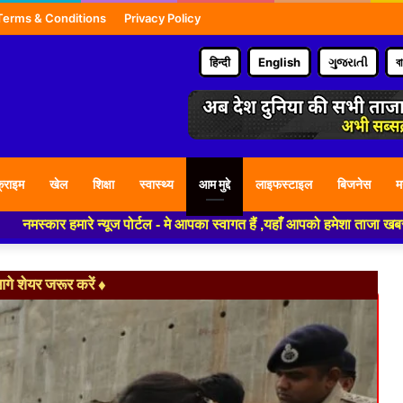
Terms & Conditions
Privacy Policy
हिन्दी
English
ગુજરાતી
ব
्राइम
खेल
शिक्षा
स्वास्थ्य
आम मुद्दे
लाइफस्टाइल
बिजनेस
म
रे न्यूज पोर्टल - मे आपका स्वागत हैं ,यहाँ आपको हमेशा ताजा खबरों से रूबरू क
े शेयर जरूर करें ♦