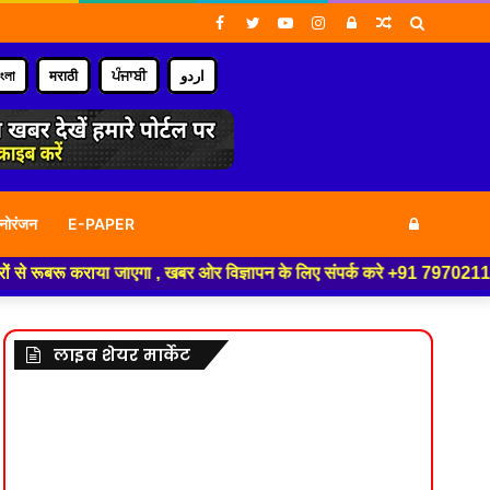
Facebook
Twitter
YouTube
Instagram
Log
Random
Search
In
Article
for
াংলা
मराठी
ਪੰਜਾਬੀ
اردو
Log
नोरंजन
E-PAPER
राया जाएगा , खबर ओर विज्ञापन के लिए संपर्क करे +91 7970211817 ,हमारे यूट्य
In
लाइव शेयर मार्केट