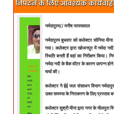
निपटने के लिए आवश्यक कार्यवाही क
नर्मदापुरम// मनीष जायसवाल
नर्मदापुरम बुधवार को कलेक्टर सोनिया मीना द
गया। कलेक्टर द्वारा खोजनपुर में नर्मदा नद
स्थिति बनती हैं वहां का निरीक्षण किया। निर
नर्मदा नदी के बैक वॉटर के कारण उत्पन्न होने
Manish
चर्चा की।
Jaiswal
Ma
nish
कलेक्टर ने ईई जल संसाधन विभाग नर्मदापुर
jais
wal
उक्त समस्या के निराकरण के लिए प्रस्ताव 
(Chi
ef
Edit
or)
कलेक्टर सुश्री मीना द्वारा नगर के भीलपुरा 
हिंद7