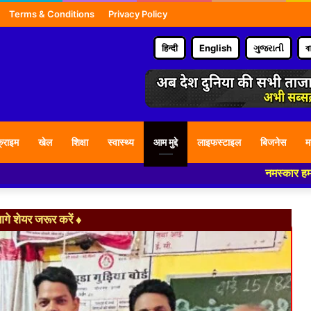
Terms & Conditions
Privacy Policy
हिन्दी
English
ગુજરાતી
ব
्राइम
खेल
शिक्षा
स्वास्थ्य
आम मुद्दे
लाइफस्टाइल
बिजनेस
म
नमस्कार हमारे न्यूज पोर्टल - 
े शेयर जरूर करें ♦