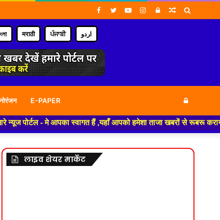
Facebook
Twitter
YouTube
Instagram
Log
Random
Search
In
Article
for
াংলা
मराठी
ਪੰਜਾਬੀ
اردو
Log
नोरंजन
E-PAPER
मे आपका स्वागत हैं ,यहाँ आपको हमेशा ताजा खबरों से रूबरू कराया जाएगा , खबर 
In
लाइव शेयर मार्केट