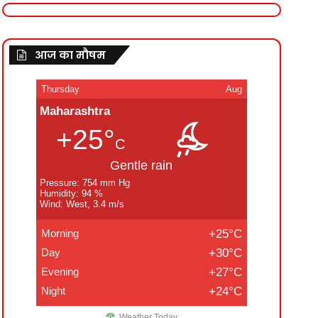
आज का मौषम
Thursday
Aug
Maharashtra
+25°
C
Gentle rain
Pressure: 754 mm Hg
Humidity: 94 %
Wind: West, 3.4 m/s
Morning
+25°C
Day
+30°C
Evening
+27°C
Night
+24°C
Weather Today