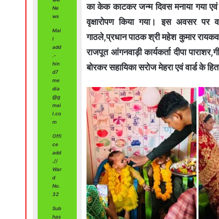
का केक काटकर जन्म दिवस मनाया गया एवं ब
Ne
ws
वृक्षारोपण किया गया। इस अवसर पर वार्
Mai
गाठले,प्रधान पाठक श्री महेश कुमार रायकव
l
add
राजपूत आंगनवाड़ी कार्यकर्ता दीपा पाराशर,
.-
hin
बोरकर सहायिका सरोज मेहरा एवं वार्ड के हित
d7
me
dia
@g
mai
l.co
m
Offi
ce
add
.//
War
d
No.
32
Sub
has