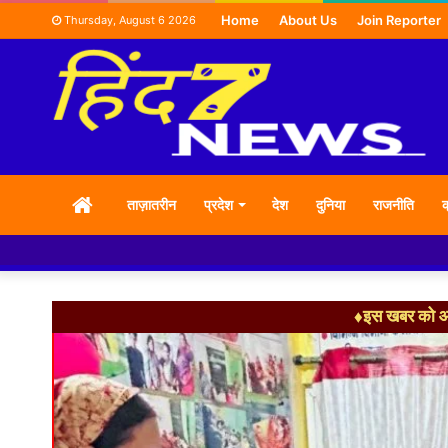
Home
About Us
Join Reporter
Thursday, August 6 2026
HOME
ताज़ातरीन
प्रदेश
देश
दुनिया
राजनीति
क
♦इस खबर को आग