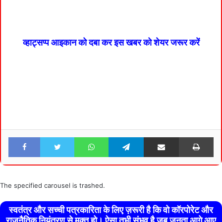
व्हाट्सप्प आइकान को दबा कर इस खबर को शेयर जरूर करें
Facebook
Twitter
WhatsApp
Telegram
Share via Email
Pri
The specified carousel is trashed.
स्वतंत्र और सच्ची पत्रकारिता के लिए ज़रूरी है कि वो कॉरपोरेट और
राजनैतिक नियंत्रण से मुक्त हो। ऐसा तभी संभव है जब जनता आगे आए