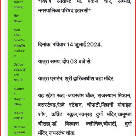
*विशेष अतिथि: मा. पंकज चौरे, अध्यक्ष,
(Chief
Editor)
नगरपालिका परिषद इटारसी*
हिंद7
News
Mail
add.-
hind7m
दिनांक: रविवार 14 जुलाई 2024.
edia@g
mail.co
m
यात्रा समय: दोप 03 बजे से.
Office
add.//W
ard
यात्रा प्रारंभ: श्री द्वारिकाधीश बड़ा मंदिर.
No.32
Subhas
h
यह रहेगा रूट:-जयस्तंभ चौक, राजस्थान मिष्ठान,
Ganj,3r
बसस्टेण्ड,रेल्वे स्टेशन, चौपाटी,मिहानी मोबाईल
d line,
ITARSI-
शॉप, कॉवेंट स्कूल,नवग्रह दुर्गा मंदिर,चामुण्डा
461111
चौराहा,डॉ. विश्वास क्लीनिक,चौपाटी, दुर्गा
Narmad
मंदिर,जयस्तंभ चौक.
apuram