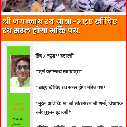
श्री जगन्नाथ रथ यात्रा-आइए खींचिए
रथ सरल होगा भक्ति पथ.
हिंद 7 न्यूज़// इटारसी
*श्री जगन्नाथ रथ यात्रा*
*आइए खींचिए रथ सरल होगा भक्ति पथ*
*मुख्य अतिथि: मा. डॉ सीतासरन जी शर्मा, विधायक
Manish
Jaiswal
नर्मदापुरम- इटारसी*
Manish
jaiswal