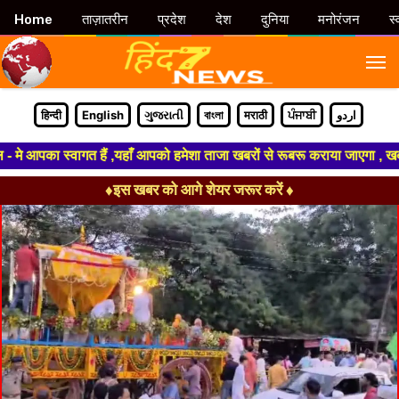
Home
ताज़ातरीन
प्रदेश
देश
दुनिया
मनोरंजन
स्
M
हिन्दी
English
ગુજરાતી
বাংলা
मराठी
ਪੰਜਾਬੀ
اردو
 आपका स्वागत हैं ,यहाँ आपको हमेशा ताजा खबरों से रूबरू कराया जाएगा , खबर ओर
♦इस खबर को आगे शेयर जरूर करें ♦