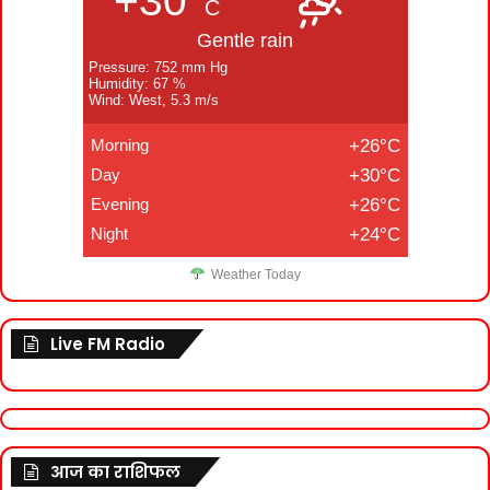
+30°
C
Gentle rain
Pressure: 752 mm Hg
Humidity: 67 %
Wind: West, 5.3 m/s
Morning
+26°C
Day
+30°C
Evening
+26°C
Night
+24°C
Weather Today
Live FM Radio
आज का राशिफल