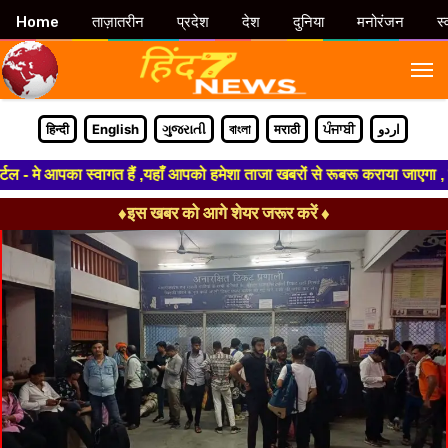
Home
ताज़ातरीन
प्रदेश
देश
दुनिया
मनोरंजन
स्
M
हिन्दी
English
ગુજરાતી
বাংলা
मराठी
ਪੰਜਾਬੀ
اردو
 मे आपका स्वागत हैं ,यहाँ आपको हमेशा ताजा खबरों से रूबरू कराया जाएगा , खबर
♦इस खबर को आगे शेयर जरूर करें ♦