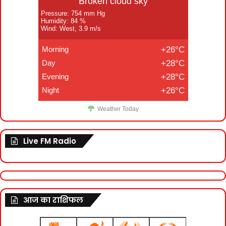
Broken cloud sky
Pressure: 754 mm Hg
Humidity: 84 %
Wind: West, 3.9 m/s
Morning
+26°C
Day
+28°C
Evening
+28°C
Night
+26°C
Weather Today
Live FM Radio
आज का राशिफल