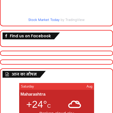
Stock Market Today
by TradingView
Find us on Facebook
आज का मौषम
Saturday
Aug
Maharashtra
+24°
C