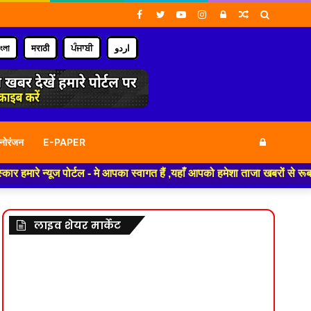
Facebook
Twitter
YouTube
Instagram
Log
Random
Search
In
Article
for
াংলা
मराठी
ਪੰਜਾਬੀ
اردو
Log
नोरंजन
E-PAPER
रे न्यूज पोर्टल - मे आपका स्वागत हैं ,यहाँ आपको हमेशा ताजा खबरों से रूबरू क
In
लाइव शेयर मार्केट