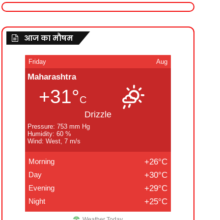
आज का मौषम
Friday
Aug
Maharashtra
+31°
C
Drizzle
Pressure: 753 mm Hg
Humidity: 60 %
Wind: West, 7 m/s
Morning
+26°C
Day
+30°C
Evening
+29°C
Night
+25°C
Weather Today