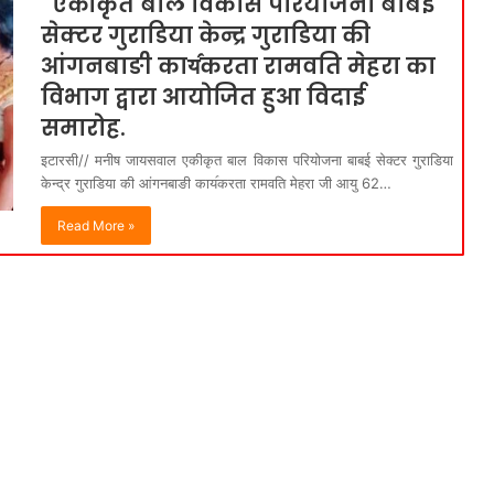
एकीकृत बाल विकास परियोजना बाबई
सेक्टर गुराडिया केन्द्र गुराडिया की
आंगनबाङी काय॔करता रामवति मेहरा का
विभाग द्वारा आयोजित हुआ विदाई
समारोह.
इटारसी// मनीष जायसवाल एकीकृत बाल विकास परियोजना बाबई सेक्टर गुराडिया
केन्द्र गुराडिया की आंगनबाङी काय॔करता रामवति मेहरा जी आयु 62…
Read More »