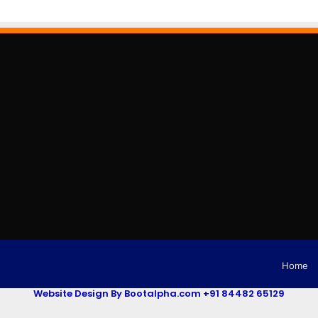
Home
Website Design By Bootalpha.com +91 84482 65129