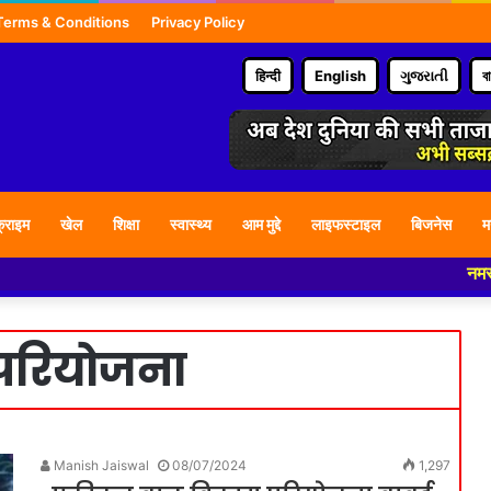
Terms & Conditions
Privacy Policy
हिन्दी
English
ગુજરાતી
ব
्राइम
खेल
शिक्षा
स्वास्थ्य
आम मुद्दे
लाइफस्टाइल
बिजनेस
म
नमस्कार हमा
परियोजना
Manish Jaiswal
08/07/2024
1,297