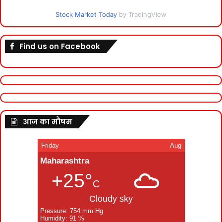
Stock Market Today
by TradingView
Find us on Facebook
आज का मौषम
Friday
Aug
Maharashtra
+25°
C
Cloudy sky
Pressure: 754 mm Hg
Humidity: 91 %