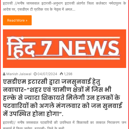
इटारसी //मनीष जायसवाल इटारसी-अनुभाग इटारसी अंतर्गत जिला कलेक्टर नर्मदापुरम के
आदेश पर, एसडीएम टी प्रतिक राव के नेतृत्व में अमल…
Read More »
Manish Jaiswal
04/07/2024
1,298
एसडीएम इटारसी द्वारा जनसुनवाई हेतु
नवाचार-“शहर एवं ग्रामीण क्षेत्रों में जिस भी
हल्के से ज्यादा शिकायते मिलेगी उन हलकों के
पटवारियों को अगले मंगलवार को जन सुनवाई
में उपस्थित होना होगा”.
इटारसी// मनीष जयसवाल पटवारियों की उपस्थित में शिकायतों का तत्काल निराकरण जन
सुनवाई में किया जायेगा. इटारसी- जिले के सभी…