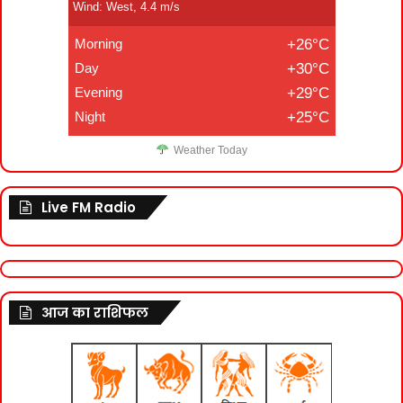
Wind: West, 4.4 m/s
Morning
+26°C
Day
+30°C
Evening
+29°C
Night
+25°C
Weather Today
Live FM Radio
आज का राशिफल