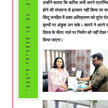
उन्होंने बताया कि बारिश अभी अपने प्रारंभ
line
,
होने की संभावना से इनकार नहीं किया जा सकत
ITA
किंतु जनहित में उक्त अतिक्रमण को तुरंत रो
RSI
-
कृत्यों पर अंकुश लग सके। कापरे ने अपने पत
461
दिवस के भीतर नाले पर निर्माण को नहीं रोका
111
Nar
किया जाएगा।
ma
dap
ura
m
(M.
P.)
Mo
b.
797
021
181
7