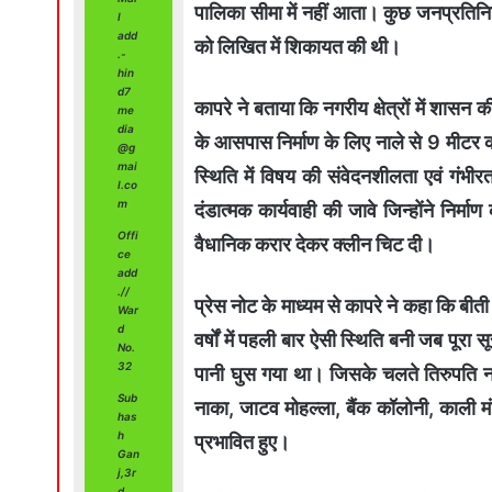
पालिका सीमा में नहीं आता। कुछ जनप्रतिनिधिय
l
add
को लिखित में शिकायत की थी।
.-
hin
d7
कापरे ने बताया कि नगरीय क्षेत्रों में शास
me
dia
के आसपास निर्माण के लिए नाले से 9 मीटर की
@g
mai
स्थिति में विषय की संवेदनशीलता एवं गंभीर
l.co
m
दंडात्मक कार्यवाही की जावे जिन्होंने निर्मा
Offi
वैधानिक करार देकर क्लीन चिट दी।
ce
add
.//
प्रेस नोट के माध्यम से कापरे ने कहा कि बी
War
d
वर्षों में पहली बार ऐसी स्थिति बनी जब पूरा सूर
No.
32
पानी घुस गया था। जिसके चलते तिरुपति न
Sub
नाका, जाटव मोहल्ला, बैंक कॉलोनी, काली मं
has
h
प्रभावित हुए।
Gan
j,3r
d