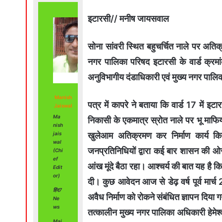
इटारसी// मनीष जायसवाल
सोना सांवरी स्थित बहुचर्चित नाले पर अतिक
नगर पालिका परिषद इटारसी के वार्ड क्रम
अनुविभागीय दंडाधिकारी एवं मुख्य नगर पाल
Manish
पत्र में कापरे ने बताया कि वार्ड 17 में इ
Jaiswal
Ma
निकासी के एकमात्र स्रोत नाले पर भू माफिया
nish
खुलेआम अतिक्रमण कर निर्माण कार्य क
jais
wal
जनप्रतिनिधियों द्वारा कई बार शासन की ओ
(Chi
ef
आंख मूंदे बैठा रहा। आश्चर्य की बात यह है क
Edit
or)
दी। कुछ आवेदन आज से डेढ़ वर्ष पूर्व मा
हिंद7
अवैध निर्माण को रोकने संबंधित ज्ञापन दिय
Ne
ws
तत्कालीन मुख्य नगर पालिका अधिकारी हेमेश्
Mai