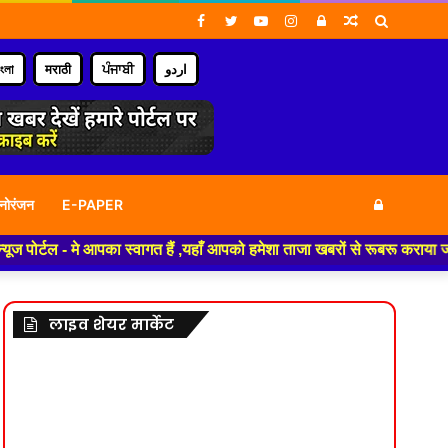
Facebook
Twitter
YouTube
Instagram
Log
Random
Search
In
Article
for
াংলা
मराठी
ਪੰਜਾਬੀ
اردو
Log
नोरंजन
E-PAPER
े आपका स्वागत हैं ,यहाँ आपको हमेशा ताजा खबरों से रूबरू कराया जाएगा , खबर ओर
In
लाइव शेयर मार्केट