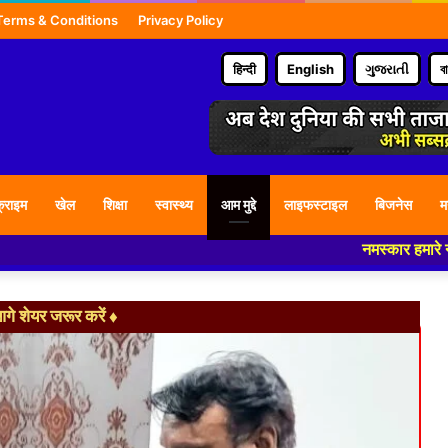
Terms & Conditions
Privacy Policy
हिन्दी
English
ગુજરાતી
ব
्राइम
खेल
शिक्षा
स्वास्थ्य
आम मुद्दे
लाइफस्टाइल
बिजनेस
म
नमस्कार हमारे न्यूज पोर्टल - म
े शेयर जरूर करें ♦