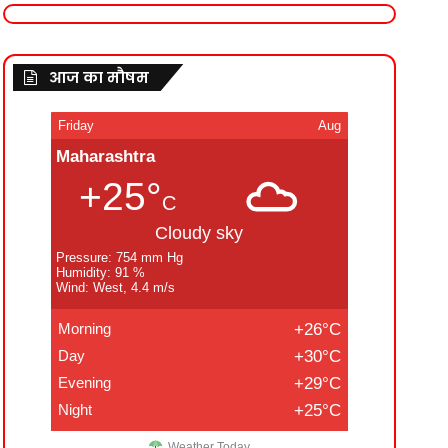
आज का मौषम
Friday
Aug
Maharashtra
+25°
C
Cloudy sky
Pressure: 754 mm Hg
Humidity: 91 %
Wind: West, 4.4 m/s
Morning
+26°C
Day
+30°C
Evening
+29°C
Night
+25°C
Weather Today