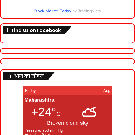
Stock Market Today
by TradingView
Find us on Facebook
आज का मौषम
Friday
Aug
Maharashtra
+24°
C
Broken cloud sky
Pressure: 753 mm Hg
Humidity: 87 %