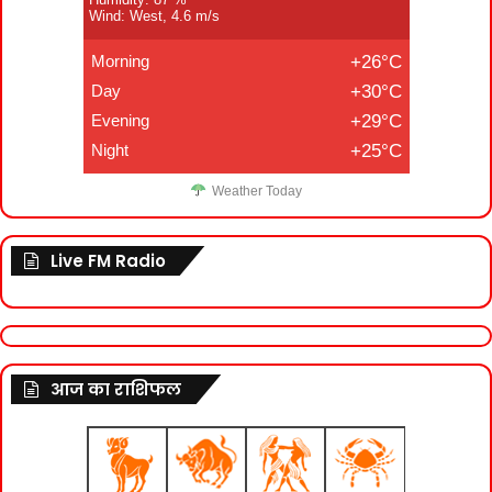
Wind: West, 4.6 m/s
Morning
+26°C
Day
+30°C
Evening
+29°C
Night
+25°C
Weather Today
Live FM Radio
आज का राशिफल