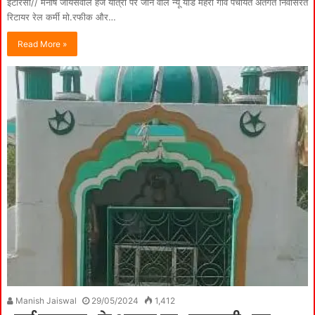
इटारसी// मनीष जायसवाल हज यात्रा पर जाने वाले न्यू यार्ड मेहरा गांव पंचायत अंतर्गत निवासरत
रिटायर रेल कर्मी मो.रफीक और…
Read More »
Manish Jaiswal
29/05/2024
1,412