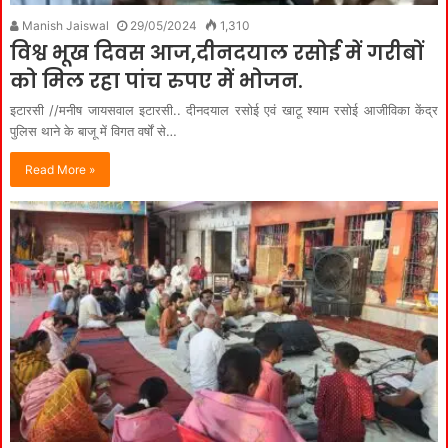
Manish Jaiswal
29/05/2024
1,310
विश्व भूख दिवस आज,दीनदयाल रसोई में गरीबों
को मिल रहा पांच रुपए में भोजन.
इटारसी //मनीष जायसवाल इटारसी.. दीनदयाल रसोई एवं खाटू श्याम रसोई आजीविका केंद्र
पुलिस थाने के बाजू में विगत वर्षों से…
Read More »