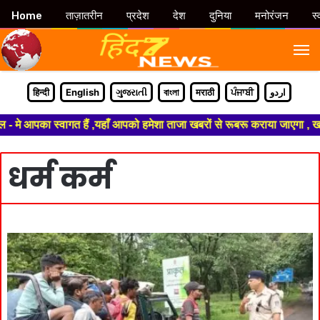
Home
ताज़ातरीन
प्रदेश
देश
दुनिया
मनोरंजन
स्
M
हिन्दी
English
ગુજરાતી
বাংলা
मराठी
ਪੰਜਾਬੀ
اردو
्वागत हैं ,यहाँ आपको हमेशा ताजा खबरों से रूबरू कराया जाएगा , खबर ओर विज्ञाप
धर्म कर्म