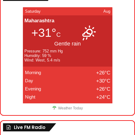
Saturday
Aug
Maharashtra
+31°
C
Gentle rain
Pressure: 752 mm Hg
Humidity: 59 %
Wind: West, 5.4 m/s
Morning
+26°C
Day
+30°C
Evening
+26°C
Night
+24°C
Weather Today
Live FM Radio