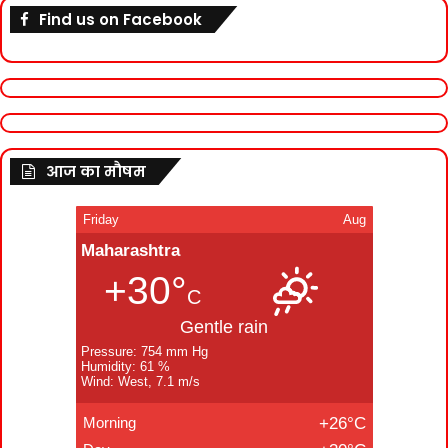
Find us on Facebook
आज का मौषम
Friday
Aug
Maharashtra
+30°
C
Gentle rain
Pressure: 754 mm Hg
Humidity: 61 %
Wind: West, 7.1 m/s
Morning
+26°C