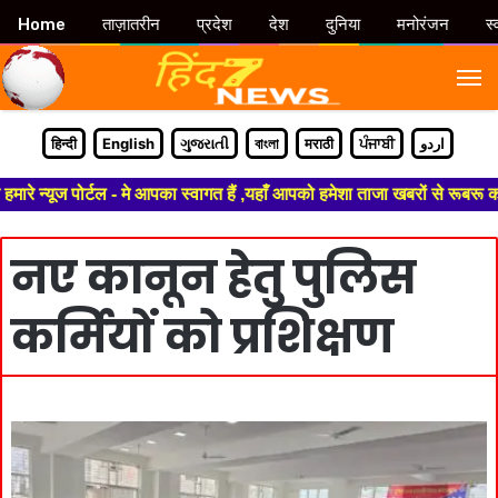
Home
ताज़ातरीन
प्रदेश
देश
दुनिया
मनोरंजन
स्
M
हिन्दी
English
ગુજરાતી
বাংলা
मराठी
ਪੰਜਾਬੀ
اردو
 न्यूज पोर्टल - मे आपका स्वागत हैं ,यहाँ आपको हमेशा ताजा खबरों से रूबरू कर
नए कानून हेतु पुलिस
कर्मियों को प्रशिक्षण