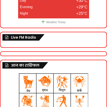
Day
+30°C
Evening
+29°C
Night
+25°C
Weather Today
Live FM Radio
आज का राशिफल