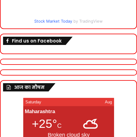
Stock Market Today
by TradingView
Find us on Facebook
आज का मौषम
Saturday
Aug
Maharashtra
+25°
C
Broken cloud sky