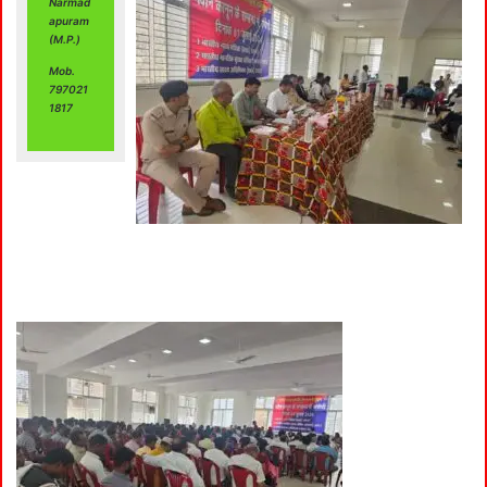
Narmad
apuram
(M.P.)
Mob.
797021
1817