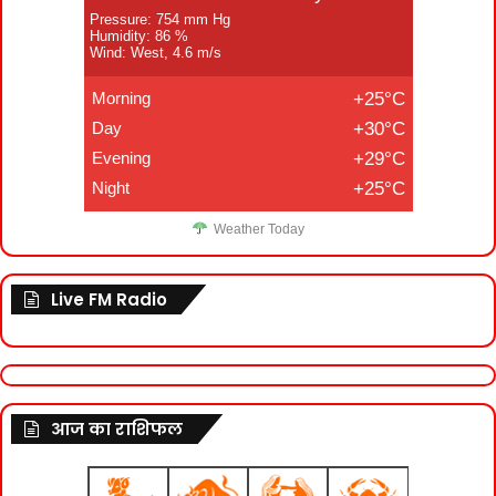
Pressure: 754 mm Hg
Humidity: 86 %
Wind: West, 4.6 m/s
Morning
+25°C
Day
+30°C
Evening
+29°C
Night
+25°C
Weather Today
Live FM Radio
आज का राशिफल