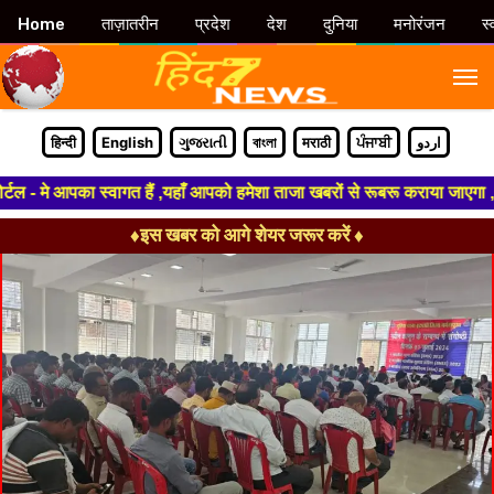
Home
ताज़ातरीन
प्रदेश
देश
दुनिया
मनोरंजन
स्
M
हिन्दी
English
ગુજરાતી
বাংলা
मराठी
ਪੰਜਾਬੀ
اردو
 मे आपका स्वागत हैं ,यहाँ आपको हमेशा ताजा खबरों से रूबरू कराया जाएगा , खबर 
♦इस खबर को आगे शेयर जरूर करें ♦