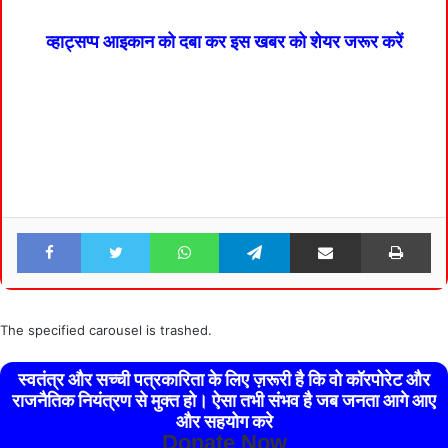
व्हाट्सप्प आइकान को दबा कर इस खबर को शेयर जरूर करें
Facebook
Twitter
WhatsApp
Telegram
Share via Email
Pri
The specified carousel is trashed.
स्वतंत्र और सच्ची पत्रकारिता के लिए ज़रूरी है कि वो कॉरपोरेट और
राजनैतिक नियंत्रण से मुक्त हो। ऐसा तभी संभव है जब जनता आगे आए
और सहयोग करे
Donate Now