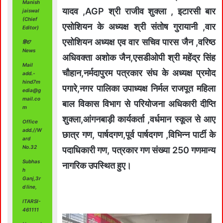
Manish
यादव ,AGP श्री राजीव शुक्ला , इटारसी बार
jaiswal
(Chief
एसोशियन के अध्यक्ष श्री संतोष गुरायानी ,वार
Editor)
एसोशियन अध्यक्ष एव वार सचिव पारस जैन ,वरिष्ठ
हिंद7
News
अधिवक्ता अशोक जैन,एसडीओपी श्री महेंद्र सिंह
Mail
चौहान,नर्मदापुरम पत्रकार संघ के अध्यक्ष प्रमोद
add.-
hind7m
पगारे,नगर पालिका उपाध्यक्ष निर्मल राजपूत महिला
edia@g
mail.co
बाल विकास विभाग से परियोजना अधिकारी दीप्ति
m
शुक्ला,आंगनबाड़ी कार्यकर्ता ,वर्धमान स्कूल से आए
Office
add.//W
छात्र गण, पार्षदगण,पूर्व पार्षदगण ,विभिन्न पार्टी के
ard
No.32
पदाधिकारी गण, पत्रकार गण संख्या 250 गणमान्य
Subhas
नागरिक उपस्थित हुए।
h
Ganj,3r
d line,
ITARSI-
461111