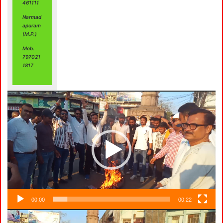
461111
Narmad
apuram
(M.P.)
Mob.
797021
1817
00:00
00:22
Video