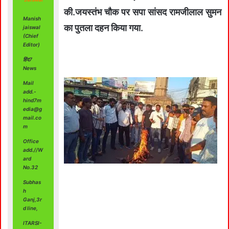
की.जयस्तंभ चौक पर सपा सांसद रामजीलाल सुमन
Manish
का पुतला दहन किया गया.
jaiswal
(Chief
Editor)
हिंद7
News
Mail
add.-
hind7m
edia@g
mail.co
m
Office
add.//W
ard
No.32
Subhas
Video
h
Ganj,3r
Player
d line,
ITARSI-