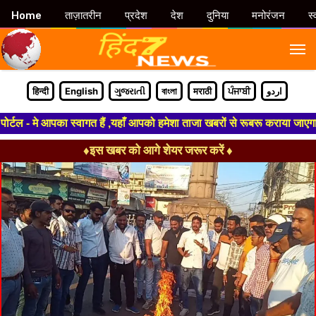
Home
ताज़ातरीन
प्रदेश
देश
दुनिया
मनोरंजन
स्
M
हिन्दी
English
ગુજરાતી
বাংলা
मराठी
ਪੰਜਾਬੀ
اردو
- मे आपका स्वागत हैं ,यहाँ आपको हमेशा ताजा खबरों से रूबरू कराया जाएगा , खबर
♦इस खबर को आगे शेयर जरूर करें ♦