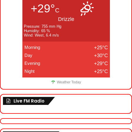
+29°
C
Drizzle
Pressure: 755 mm Hg
Humidity: 65 %
Wind: West, 6.4 m/s
Morning
+25°C
Day
+30°C
Evening
+29°C
Night
+25°C
Weather Today
Live FM Radio