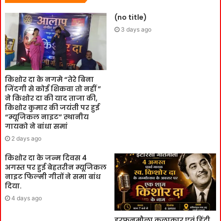
(no title)
3 days ago
किशोर दा के नगमे “तेरे बिना
जिंदगी से कोई शिकवा तो नहीं ”
ने किशोर दा की याद ताजा की,
किशोर कुमार की जयंती पर हुई
“म्यूजिकल नाइट” स्थानीय
गायको ने बांधा समां
2 days ago
किशोर दा के जन्म दिवस 4
अगस्त पर हुई बेहतरीन म्यूजिकल
नाइट फिल्मी गीतों ने समा बांध
दिया.
4 days ago
हरफनमौला कलाकार एवं हिंदी