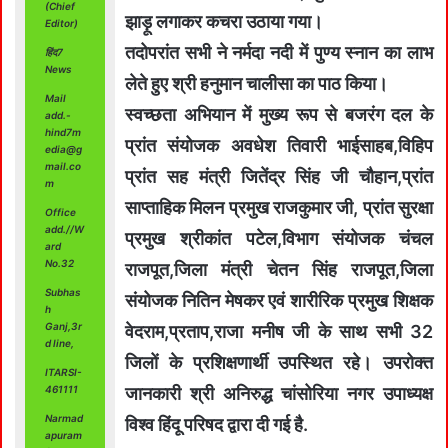
(Chief
झाड़ू लगाकर कचरा उठाया गया।
Editor)
तदोपरांत सभी ने नर्मदा नदी में पुण्य स्नान का लाभ
हिंद7
News
लेते हुए श्री हनुमान चालीसा का पाठ किया।
Mail
स्वच्छता अभियान में मुख्य रूप से बजरंग दल के
add.-
hind7m
प्रांत संयोजक अवधेश तिवारी भाईसाहब,विहिप
edia@g
mail.co
प्रांत सह मंत्री जितेंद्र सिंह जी चौहान,प्रांत
m
साप्ताहिक मिलन प्रमुख राजकुमार जी, प्रांत सुरक्षा
Office
add.//W
प्रमुख श्रीकांत पटेल,विभाग संयोजक चंचल
ard
No.32
राजपूत,जिला मंत्री चेतन सिंह राजपूत,जिला
Subhas
संयोजक नितिन मेषकर एवं शारीरिक प्रमुख शिक्षक
h
Ganj,3r
वेदराम,प्रताप,राजा मनीष जी के साथ सभी 32
d line,
जिलों के प्रशिक्षणार्थी उपस्थित रहे। उपरोक्त
ITARSI-
461111
जानकारी श्री अनिरुद्ध चांसोरिया नगर उपाध्यक्ष
Narmad
विश्व हिंदू परिषद द्वारा दी गई है.
apuram