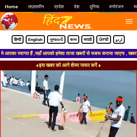
Home
ताज़ातरीन
प्रदेश
देश
दुनिया
मनोरंजन
स्
M
हिन्दी
English
ગુજરાતી
বাংলা
मराठी
ਪੰਜਾਬੀ
اردو
ा स्वागत हैं ,यहाँ आपको हमेशा ताजा खबरों से रूबरू कराया जाएगा , खबर ओर विज
♦इस खबर को आगे शेयर जरूर करें ♦