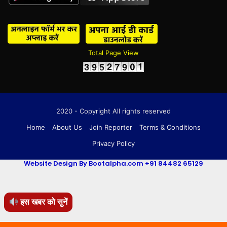
Total Page View
2020 - Copyright All rights reserved
Home
About Us
Join Reporter
Terms & Conditions
Privacy Policy
Website Design By Bootalpha.com +91 84482 65129
इस खबर को सुनें