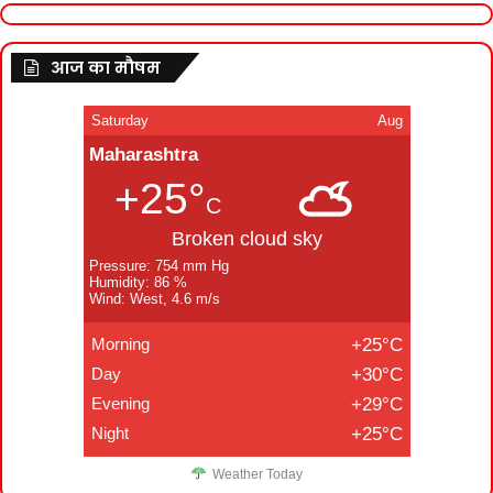
आज का मौषम
Saturday
Aug
Maharashtra
+25°
C
Broken cloud sky
Pressure: 754 mm Hg
Humidity: 86 %
Wind: West, 4.6 m/s
Morning
+25°C
Day
+30°C
Evening
+29°C
Night
+25°C
Weather Today