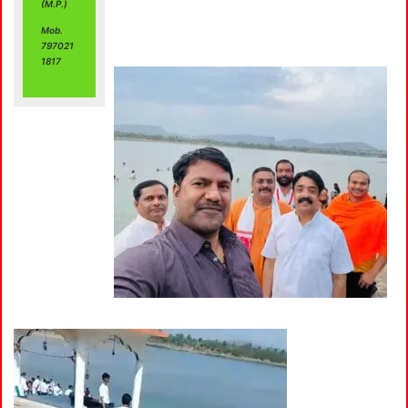
(M.P.)
Mob.
797021
1817