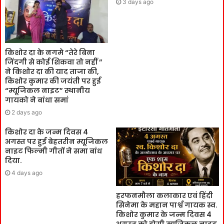
3 days ago
किशोर दा के नगमे “तेरे बिना
जिंदगी से कोई शिकवा तो नहीं ”
ने किशोर दा की याद ताजा की,
किशोर कुमार की जयंती पर हुई
“म्यूजिकल नाइट” स्थानीय
गायको ने बांधा समां
2 days ago
किशोर दा के जन्म दिवस 4
अगस्त पर हुई बेहतरीन म्यूजिकल
नाइट फिल्मी गीतों ने समा बांध
दिया.
4 days ago
हरफनमौला कलाकार एवं हिंदी
सिनेमा के महान पार्श्व गायक स्व.
किशोर कुमार के जन्म दिवस 4
अगस्त को होगी म्यूजिकल नाइट