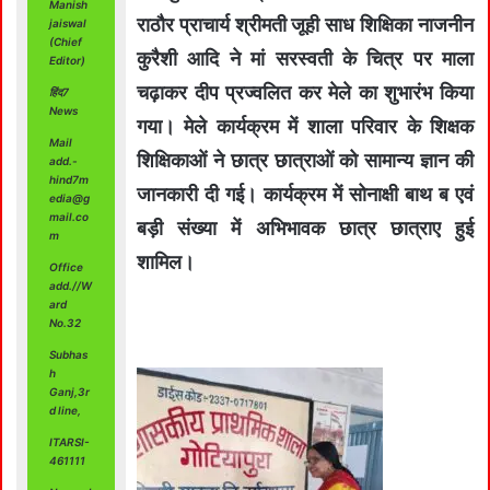
Manish
राठौर प्राचार्य श्रीमती जूही साध शिक्षिका नाजनीन
jaiswal
(Chief
कुरैशी आदि ने मां सरस्वती के चित्र पर माला
Editor)
चढ़ाकर दीप प्रज्वलित कर मेले का शुभारंभ किया
हिंद7
News
गया। मेले कार्यक्रम में शाला परिवार के शिक्षक
Mail
शिक्षिकाओं ने छात्र छात्राओं को सामान्य ज्ञान की
add.-
hind7m
जानकारी दी गई। कार्यक्रम में सोनाक्षी बाथ ब एवं
edia@g
mail.co
बड़ी संख्या में अभिभावक छात्र छात्राए हुई
m
शामिल।
Office
add.//W
ard
No.32
Subhas
h
Ganj,3r
d line,
ITARSI-
461111