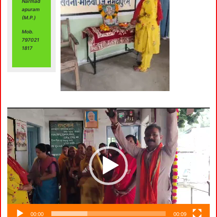
Narmad
apuram
(M.P.)
Mob.
797021
1817
Video
Player
00:00
00:09