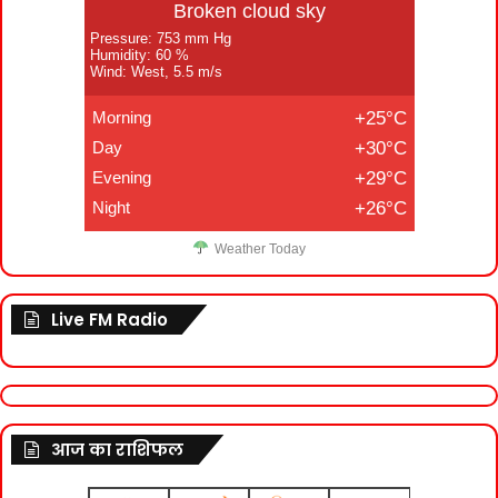
Broken cloud sky
Pressure: 753 mm Hg
Humidity: 60 %
Wind: West, 5.5 m/s
Morning
+25°C
Day
+30°C
Evening
+29°C
Night
+26°C
Weather Today
Live FM Radio
आज का राशिफल