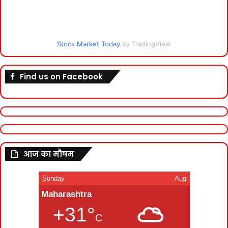
Stock Market Today
by TradingView
Find us on Facebook
आज का मौषम
Sunday
Aug
Maharashtra
+31°
C