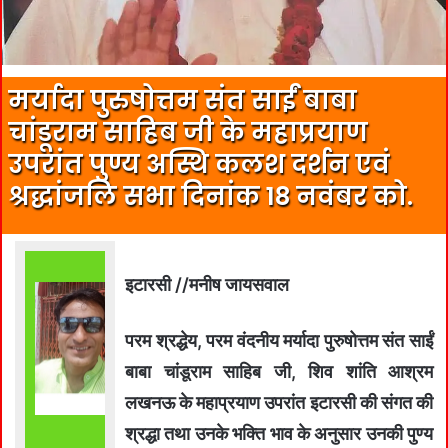
मर्यादा पुरुषोत्तम संत साईं बाबा
चांडूराम साहिब जी के महाप्रयाण
उपरांत पुण्य अस्थि कलश दर्शन एवं
श्रद्धांजलि सभा दिनांक 18 नवंबर को.
इटारसी //मनीष जायसवाल
परम श्रद्धेय, परम वंदनीय मर्यादा पुरुषोत्तम संत साईं
बाबा चांडूराम साहिब जी, शिव शांति आश्रम
लखनऊ के महाप्रयाण उपरांत इटारसी की संगत की
श्रद्धा तथा उनके भक्ति भाव के अनुसार उनकी पुण्य