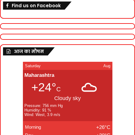
Find us on Facebook
आज का मौषम
Saturday
Aug
Maharashtra
+24°
C
Cloudy sky
Pressure: 756 mm Hg
Humidity: 91 %
Wind: West, 3.9 m/s
Morning
+26°C