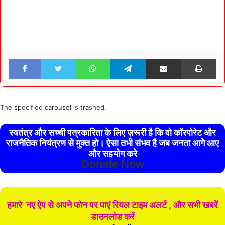
Facebook
Twitter
WhatsApp
Telegram
Share via Email
Pri
The specified carousel is trashed.
स्वतंत्र और सच्ची पत्रकारिता के लिए ज़रूरी है कि वो कॉरपोरेट और
राजनैतिक नियंत्रण से मुक्त हो। ऐसा तभी संभव है जब जनता आगे आए
और सहयोग करे
Donate Now
हमारे नए ऐप से अपने फोन पर पाएं रियल टाइम अलर्ट , और सभी खबरें
डाउनलोड करें