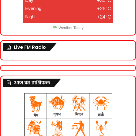
Day
+30°C
Evening
+26°C
Night
+24°C
Weather Today
Live FM Radio
आज का राशिफल