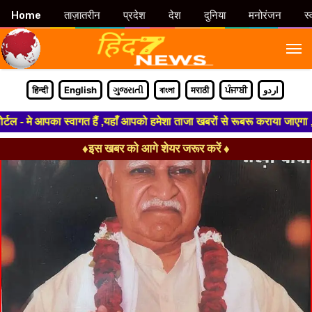
Home
ताज़ातरीन
प्रदेश
देश
दुनिया
मनोरंजन
स्
M
हिन्दी
English
ગુજરાતી
বাংলা
मराठी
ਪੰਜਾਬੀ
اردو
 मे आपका स्वागत हैं ,यहाँ आपको हमेशा ताजा खबरों से रूबरू कराया जाएगा , खबर
♦इस खबर को आगे शेयर जरूर करें ♦