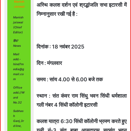
Manish
अस्थि कलश दर्शन एवं श्रद्धांजलि सभा इटारसी में
Jaiswal
निम्नानुसार रखी गई है :
Manish
jaiswal
(Chief
Editor)
हिंद7
दिनांक : 18 नवंबर 2025
News
Mail
add.-
दिन : मंगलवार
hind7m
edia@g
mail.co
समय : सांय 4.00 से 6.00 बजे तक
m
Office
add.//W
स्थान : संत कंवर राम सिंधु भवन सिंधी धर्मशाला
ard
No.32
गली नंबर 4 सिंधी कॉलोनी इटारसी
Subhas
h
कलश यात्रा 6:30 सिंधी कॉलोनी भ्रमण करते हुए
Ganj,3r
d line,
गली नं-3 संत बाबा आसुदाराम सत्संग भवन