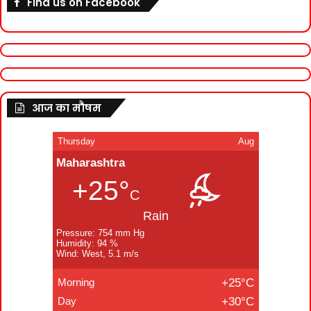
Find us on Facebook
आज का मौषम
Thursday
Aug
Maharashtra
+25°
C
Rain
Pressure: 754 mm Hg
Humidity: 94 %
Wind: West, 5.1 m/s
Morning
+25°C
Day
+30°C