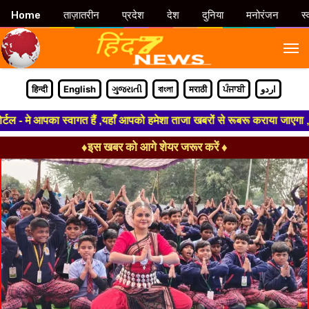
Home
ताज़ातरीन
प्रदेश
देश
दुनिया
मनोरंजन
स्
M
हिन्दी
English
ગુજરાતી
বাংলা
मराठी
ਪੰਜਾਬੀ
اردو
- मे आपका स्वागत हैं ,यहाँ आपको हमेशा ताजा खबरों से रूबरू कराया जाएगा , खबर
♦इस खबर को आगे शेयर जरूर करें ♦