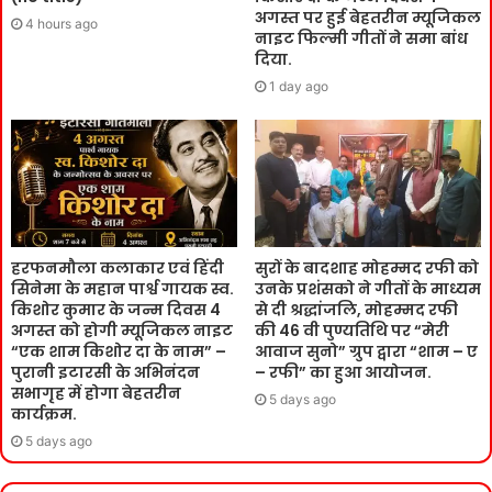
अगस्त पर हुई बेहतरीन म्यूजिकल
4 hours ago
नाइट फिल्मी गीतों ने समा बांध
दिया.
1 day ago
हरफनमौला कलाकार एवं हिंदी
सुरों के बादशाह मोहम्मद रफी को
सिनेमा के महान पार्श्व गायक स्व.
उनके प्रशंसको ने गीतों के माध्यम
किशोर कुमार के जन्म दिवस 4
से दी श्रद्धांजलि, मोहम्मद रफी
अगस्त को होगी म्यूजिकल नाइट
की 46 वी पुण्यतिथि पर “मेरी
“एक शाम किशोर दा के नाम” –
आवाज सुनो” ग्रुप द्वारा “शाम – ए
पुरानी इटारसी के अभिनंदन
– रफी” का हुआ आयोजन.
सभागृह में होगा बेहतरीन
5 days ago
कार्यक्रम.
5 days ago