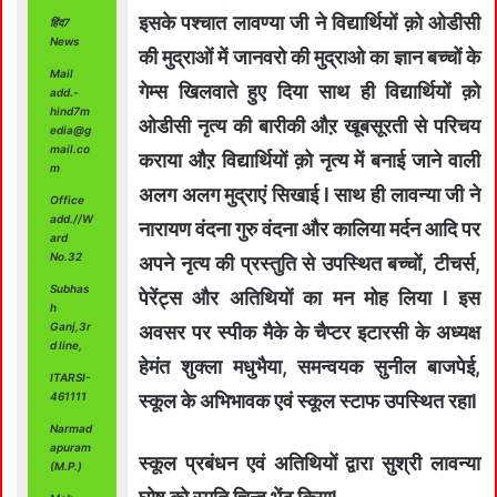
इसके पश्चात लावण्या जी ने विद्यार्थियों क़ो ओडीसी
हिंद7
News
की मुद्राओं में जानवरो की मुद्राओ का ज्ञान बच्चों के
Mail
गेम्स खिलवाते हुए दिया साथ ही विद्यार्थियों क़ो
add.-
hind7m
ओडीसी नृत्य की बारीकी औऱ खूबसूरती से परिचय
edia@g
mail.co
कराया औऱ विद्यार्थियों क़ो नृत्य में बनाई जाने वाली
m
अलग अलग मुद्राएं सिखाई l साथ ही लावन्या जी ने
Office
add.//W
नारायण वंदना गुरु वंदना और कालिया मर्दन आदि पर
ard
No.32
अपने नृत्य की प्रस्तुति से उपस्थित बच्चों, टीचर्स,
Subhas
पेरेंट्स और अतिथियों का मन मोह लिया l इस
h
Ganj,3r
अवसर पर स्पीक मैके के चैप्टर इटारसी के अध्यक्ष
d line,
हेमंत शुक्ला मधुभैया, समन्वयक सुनील बाजपेई,
ITARSI-
461111
स्कूल के अभिभावक एवं स्कूल स्टाफ उपस्थित रहाl
Narmad
apuram
स्कूल प्रबंधन एवं अतिथियों द्वारा सुश्री लावन्या
(M.P.)