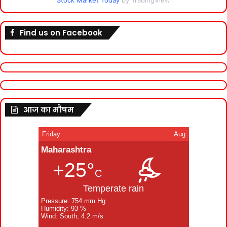
Stock Market Today
by TradingView
Find us on Facebook
आज का मौषम
Friday
Aug
Maharashtra
+25°
C
Temperate rain
Pressure: 754 mm Hg
Humidity: 93 %
Wind: South, 4.2 m/s