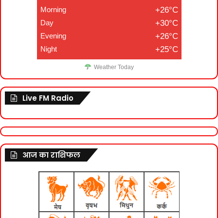
Morning
+26°C
Day
+30°C
Evening
+26°C
Night
+25°C
Weather Today
Live FM Radio
आज का राशिफल