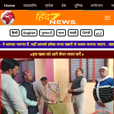
Home
ताज़ातरीन
प्रदेश
देश
दुनिया
मनोरंजन
स्
M
हिन्दी
English
ગુજરાતી
বাংলা
मराठी
ਪੰਜਾਬੀ
اردو
पका स्वागत हैं ,यहाँ आपको हमेशा ताजा खबरों से रूबरू कराया जाएगा , खबर ओर व
♦इस खबर को आगे शेयर जरूर करें ♦