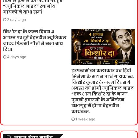
किशोर कुमार की जयंती पर हुई
“म्यूजिकल नाइट” स्थानीय
गायको ने बांधा समां
2 days ago
किशोर दा के जन्म दिवस 4
अगस्त पर हुई बेहतरीन म्यूजिकल
नाइट फिल्मी गीतों ने समा बांध
दिया.
4 days ago
हरफनमौला कलाकार एवं हिंदी
सिनेमा के महान पार्श्व गायक स्व.
किशोर कुमार के जन्म दिवस 4
अगस्त को होगी म्यूजिकल नाइट
“एक शाम किशोर दा के नाम” –
पुरानी इटारसी के अभिनंदन
सभागृह में होगा बेहतरीन
कार्यक्रम.
1 week ago
लाइव शेयर मार्केट