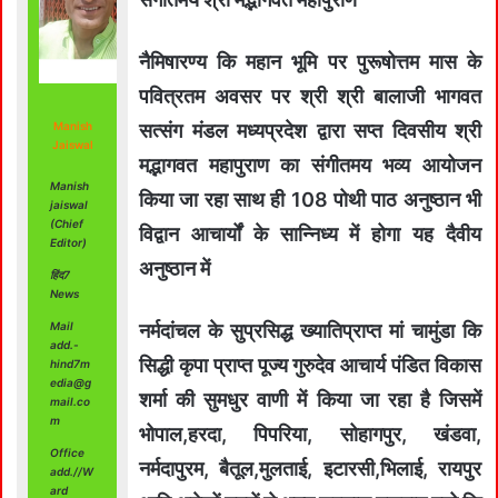
नैमिषारण्य कि महान भूमि पर पुरूषोत्तम मास के
पवित्रतम अवसर पर श्री श्री बालाजी भागवत
Manish
सत्संग मंडल मध्यप्रदेश द्वारा सप्त दिवसीय श्री
Jaiswal
मद्भागवत महापुराण का संगीतमय भव्य आयोजन
Manish
किया जा रहा साथ ही 108 पोथी पाठ अनुष्ठान भी
jaiswal
(Chief
विद्वान आचार्यों के सान्निध्य में होगा यह दैवीय
Editor)
अनुष्ठान में
हिंद7
News
Mail
नर्मदांचल के सुप्रसिद्ध ख्यातिप्राप्त मां चामुंडा कि
add.-
सिद्धी कृपा प्राप्त पूज्य गुरुदेव आचार्य पंडित विकास
hind7m
edia@g
शर्मा की सुमधुर वाणी में किया जा रहा है जिसमें
mail.co
m
भोपाल,हरदा, पिपरिया, सोहागपुर, खंडवा,
Office
नर्मदापुरम, बैतूल,मुलताई, इटारसी,भिलाई, रायपुर
add.//W
ard