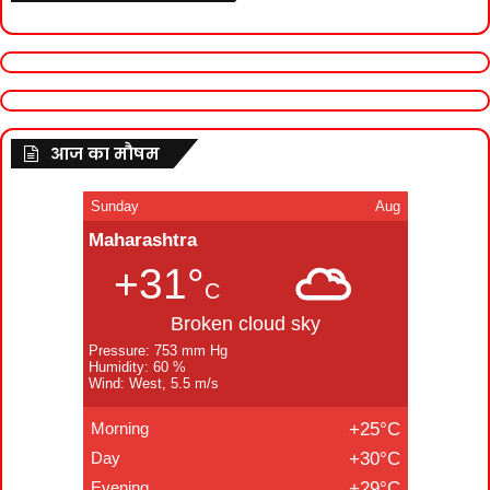
आज का मौषम
Sunday
Aug
Maharashtra
+31°
C
Broken cloud sky
Pressure: 753 mm Hg
Humidity: 60 %
Wind: West, 5.5 m/s
Morning
+25°C
Day
+30°C
Evening
+29°C