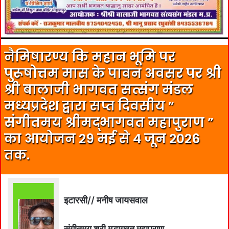
नैमिषारण्य कि महान भूमि पर
पुरूषोत्तम मास के पावन अवसर पर श्री
श्री बालाजी भागवत सत्संग मंडल
मध्यप्रदेश द्वारा सप्त दिवसीय ”
संगीतमय श्रीमद्भागवत महापुराण ”
का आयोजन 29 मई से 4 जून 2026
तक.
इटारसी// मनीष जायसवाल
संगीतमय श्री मद्भागवत महापुराण