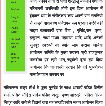
आदि अनेकों नगरों से भक्त श्रद्धालु यजमान गणो कि
No.32
गरिमामयी उपस्थिति होगी इस दिव्य आयोजन में
Subhas
h
वृंदावन धाम के संगीतकार कार अपनी राग रागनियो
Ganj,3r
d line,
से सम्पूर्ण वातावरण भक्तिमय रूप प्रदान करेंगे वहीं
ITARSI-
नाट्य कलाकारों द्वारा शिव , नृसिंह,राम ,कृष्ण,
461111
हनुमान, राधा-माधव महारास आदि आदि अनेकों
Narmad
apuram
सुमधुर स्वरूपों का दर्शन लाभ कराया जायेगा
(M.P.)
आयोजन समिति के मुख्य सदस्य श्री राजकुमार
Mob.
797021
मालवीया एवं श्री भानू रघुवंशी द्वारा इस दिव्य
1817
आयोजन कि जानकारी प्रदान कि गई पुरूषोत्तम
मास के पावन अवसर पर
नैमिषारण्य चक्र तीर्थ मे पूज्य गुरुदेव के साथ आचार्य पंडित विनीत
शर्मा, पंडित मोहित पांडेय पंडित अतुल कृष्ण शास्त्री, पंडित नीरज
मिश्रा आदि अनेको विद्वानों द्वारा यह सप्तदिवसीय महान आयोजन किया