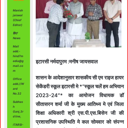
Manish
jaiswal
(Chief
Editor)
हिंद7
News
Mail
add.-
hind7m
इटारसी नर्मदापुरम :मनीष जायसवाल
edia@g
mail.co
m
शासन के आदेशानुसार शासकीय सी एम राइज हायर
Office
add.//W
सेकेंडरी स्कूल इटारसी मे *”स्कूल चलें हम अभियान
ard
No.32
2023-24″* का आयोजन विधायक डॉ
Subhas
सीतासरन शर्मा जी के मुख्य आतिथ्य मे एवं जिला
h
Ganj,3r
शिक्षा अधिकारी श्री एस.पी.एस.बिसेन जी की
d line,
प्रशासनिक उपस्थिति मे कल सोमवार को संपन्न
ITARSI-