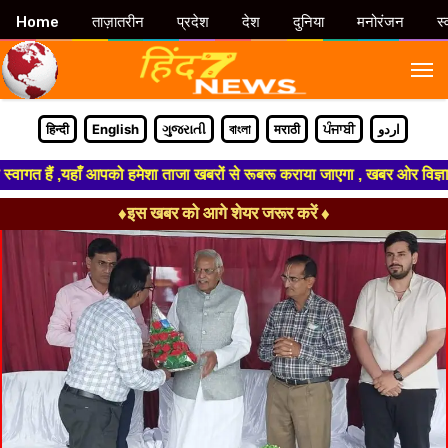
Home
ताज़ातरीन
प्रदेश
देश
दुनिया
मनोरंजन
स्
M
हिन्दी
English
ગુજરાતી
বাংলা
मराठी
ਪੰਜਾਬੀ
اردو
त हैं ,यहाँ आपको हमेशा ताजा खबरों से रूबरू कराया जाएगा , खबर ओर विज्ञापन क
♦इस खबर को आगे शेयर जरूर करें ♦