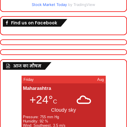
Stock Market Today
by TradingView
Find us on Facebook
आज का मौषम
Friday
Aug
Maharashtra
+24°
C
Cloudy sky
Pressure: 755 mm Hg
Humidity: 92 %
Wind: Southwest, 3.5 m/s