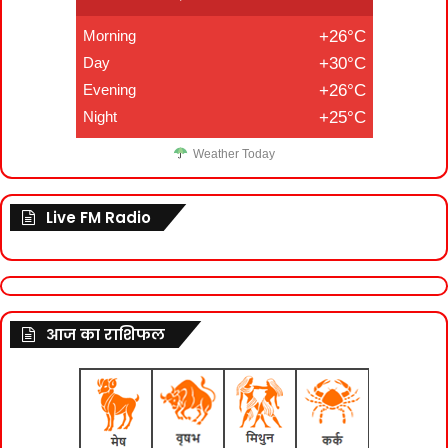
Morning
+26°C
Day
+30°C
Evening
+26°C
Night
+25°C
Weather Today
Live FM Radio
आज का राशिफल