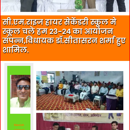
सी.एम.राइज हायर सेकेंडरी स्कूल मे
स्कूल चले हम 23-24 का आयोजन
संपन्न,विधायक डॉ.सीतासरन शर्मा हुए
शामिल.
Manish
Jaiswal