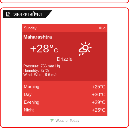
आज का मौषम
Sunday
Aug
Maharashtra
+28°
C
Drizzle
Pressure: 756 mm Hg
Humidity: 72 %
Wind: West, 6.6 m/s
Morning
+25°C
Day
+30°C
Evening
+29°C
Night
+25°C
Weather Today