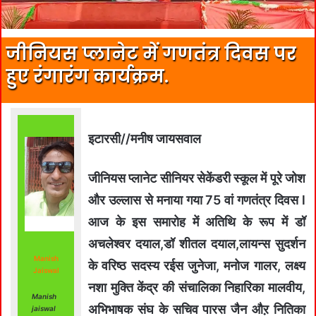
जीनियस प्लानेट में गणतंत्र दिवस पर
हुए रंगारंग कार्यक्रम.
इटारसी//मनीष जायसवाल
जीनियस प्लानेट सीनियर सेकेंडरी स्कूल में पूरे जोश
और उल्लास से मनाया गया 75 वां गणतंत्र दिवस l
आज के इस समारोह में अतिथि के रूप में डॉ
अचलेश्वर दयाल,डॉ शीतल दयाल,लायन्स सुदर्शन
Manish
के वरिष्ठ सदस्य रईस जुनेजा, मनोज गालर, लक्ष्य
Jaiswal
नशा मुक्ति केंद्र की संचालिका निहारिका मालवीय,
Manish
अभिभाषक संघ के सचिव पारस जैन औऱ नितिका
jaiswal