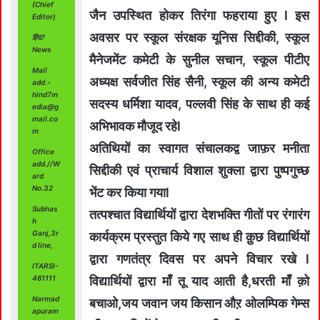
(Chief
जैन उपस्थित होकर तिरंगा फहराया हुए l इस
Editor)
अवसर पर स्कूल संरक्षक यूनिस सिद्दीकी, स्कूल
हिंद7
News
मैनेजमेंट कमेटी के सुनील सचान, स्कूल पीटीए
Mail
अध्यक्ष सर्वजीत सिंह सैनी, स्कूल की अन्य कमेटी
add.-
hind7m
सदस्य धर्मिशा यादव, पल्लवी सिंह के साथ ही कई
edia@g
mail.co
अभिभावक मौजूद रहेl
m
अतिथियों का स्वागत संचालकद्व जाफ़र मनीता
Office
add.//W
सिद्दीकी एवं प्राचार्य विशाल शुक्ला द्वारा पुष्पगुच्छ
ard
No.32
भेंट कर किया गयाl
Subhas
तत्पश्चात विद्यार्थियों द्वारा देशभक्ति गीतों पर रंगारंग
h
Ganj,3r
कार्यक्रम प्रस्तुत किये गए साथ ही क़ुछ विद्यार्थियों
d line,
द्वारा गणतंत्र दिवस पर अपने विचार रखे l
ITARSI-
461111
विद्यार्थियों द्वारा माँ तू याद आती है,धरती माँ क़ो
Narmad
बचाओ,जय जवान जय किसान औऱ ओलम्पिक गेम्स
apuram