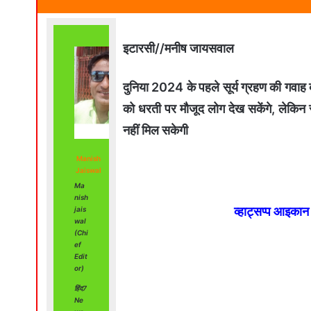
इटारसी//मनीष जायसवाल
दुनिया 2024 के पहले सूर्य ग्रहण की गवाह 
को धरती पर मौजूद लोग देख सकेंगे, लेकिन
नहीं मिल सकेगी
Manish
Jaiswal
Ma
nish
व्हाट्सप्प आइका
jais
wal
(Chi
ef
Edit
or)
हिंद7
Ne