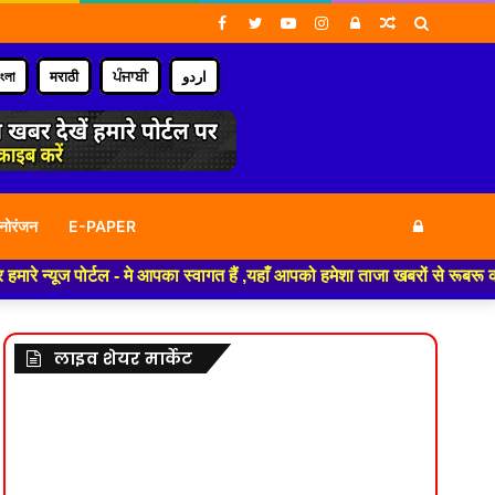
Facebook
Twitter
YouTube
Instagram
Log
Random
Search
In
Article
for
াংলা
मराठी
ਪੰਜਾਬੀ
اردو
Log
नोरंजन
E-PAPER
ोर्टल - मे आपका स्वागत हैं ,यहाँ आपको हमेशा ताजा खबरों से रूबरू कराया जाएगा
In
लाइव शेयर मार्केट