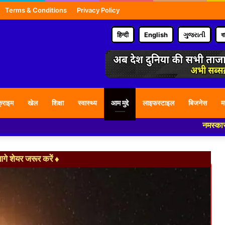
Terms & Conditions
Privacy Policy
हिन्दी
English
ગુજરાતી
ব
्राइम
खेल
शिक्षा
स्वास्थ्य
आम मुद्दे
लाइफस्टाइल
बिजनेस
म
नमस्कार हमारे न्यूज प
े शेयर जरूर करें ♦