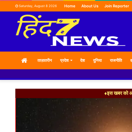
Home
About Us
Join Reporter
Saturday, August 8 2026
HOME
ताज़ातरीन
प्रदेश
देश
दुनिया
राजनीति
क
♦इस खबर को आग