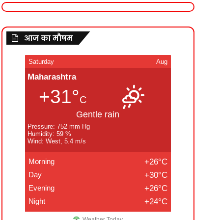
आज का मौषम
Saturday
Aug
Maharashtra
+31°
C
Gentle rain
Pressure: 752 mm Hg
Humidity: 59 %
Wind: West, 5.4 m/s
Morning
+26°C
Day
+30°C
Evening
+26°C
Night
+24°C
Weather Today