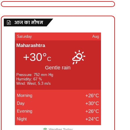
आज का मौषम
Saturday
Aug
Maharashtra
+30°
C
Gentle rain
Pressure: 752 mm Hg
Humidity: 67 %
Wind: West, 5.3 m/s
Morning
+26°C
Day
+30°C
Evening
+26°C
Night
+24°C
Weather Today