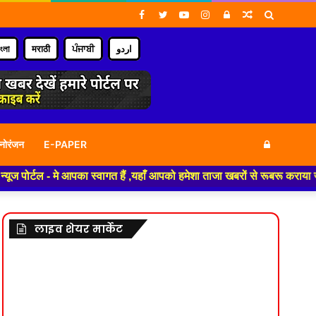
Facebook
Twitter
YouTube
Instagram
Log
Random
Search
In
Article
for
াংলা
मराठी
ਪੰਜਾਬੀ
اردو
Log
नोरंजन
E-PAPER
मे आपका स्वागत हैं ,यहाँ आपको हमेशा ताजा खबरों से रूबरू कराया जाएगा , खबर 
In
लाइव शेयर मार्केट