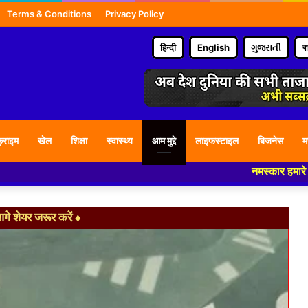
Terms & Conditions
Privacy Policy
हिन्दी
English
ગુજરાતી
ব
्राइम
खेल
शिक्षा
स्वास्थ्य
आम मुद्दे
लाइफस्टाइल
बिजनेस
म
नमस्कार हमारे न्यूज पोर्टल - 
े शेयर जरूर करें ♦