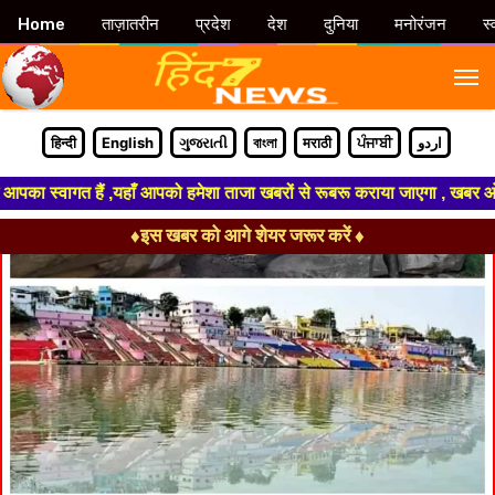
Home
ताज़ातरीन
प्रदेश
देश
दुनिया
मनोरंजन
स्
M
हिन्दी
English
ગુજરાતી
বাংলা
मराठी
ਪੰਜਾਬੀ
اردو
 स्वागत हैं ,यहाँ आपको हमेशा ताजा खबरों से रूबरू कराया जाएगा , खबर ओर विज्ञ
♦इस खबर को आगे शेयर जरूर करें ♦