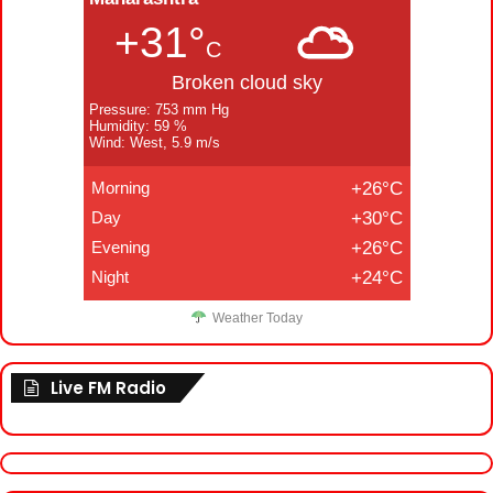
+31°
C
Broken cloud sky
Pressure: 753 mm Hg
Humidity: 59 %
Wind: West, 5.9 m/s
Morning
+26°C
Day
+30°C
Evening
+26°C
Night
+24°C
Weather Today
Live FM Radio