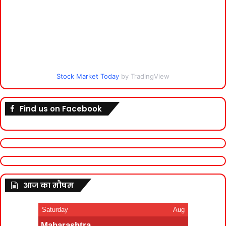
Stock Market Today
by TradingView
Find us on Facebook
आज का मौषम
Saturday
Aug
Maharashtra