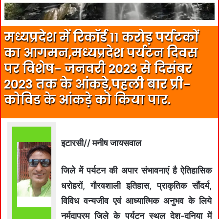
मध्यप्रदेश में रिकॉर्ड 11 करोड़ पर्यटकों
का आगमन,मध्यप्रदेश पर्यटन दिवस
पर विशेष- जनवरी 2023 से दिसंबर
2023 तक के आंकड़े,पहली बार प्री-
कोविड के आंकड़े को किया पार.
इटारसी// मनीष जायसवाल
जिले में पर्यटन की अपार संभावनाएं है ऐतिहासिक
धरोहरों, गौरवशाली इतिहास, प्राकृतिक सौंदर्य,
विविध वन्यजीव एवं आध्यात्मिक अनुभव के लिये
नर्मदापुरम जिले के पर्यटन स्थल देश-दुनिया में