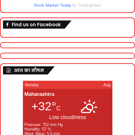
Stock Market Today
by TradingView
Find us on Facebook
आज का मौषम
Monday
Aug
Maharashtra
+32°
C
Low cloudiness
Pressure: 752 mm Hg
Humidity: 57 %
Wind: West, 5.5 m/s