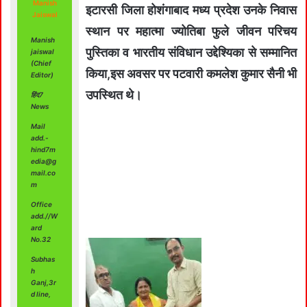
Manish
इटारसी जिला होशंगाबाद मध्य प्रदेश उनके निवास
Jaiswal
स्थान पर महात्मा ज्योतिबा फुले जीवन परिचय
Manish
पुस्तिका व भारतीय संविधान उद्देश्यिका से सम्मानित
jaiswal
(Chief
किया,इस अवसर पर पटवारी कमलेश कुमार सैनी भी
Editor)
उपस्थित थे।
हिंद7
News
Mail
add.-
hind7m
edia@g
mail.co
m
Office
add.//W
ard
No.32
Subhas
h
Ganj,3r
d line,