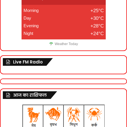
Morning
+25°C
Day
+30°C
Evening
+28°C
Night
+24°C
Weather Today
Live FM Radio
आज का राशिफल