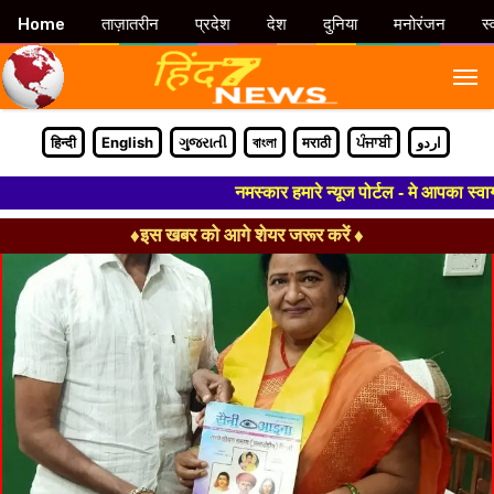
Home
ताज़ातरीन
प्रदेश
देश
दुनिया
मनोरंजन
स्
M
हिन्दी
English
ગુજરાતી
বাংলা
मराठी
ਪੰਜਾਬੀ
اردو
नमस्कार हमारे न्यूज पोर्टल - मे आपका स्वागत हैं
♦इस खबर को आगे शेयर जरूर करें ♦