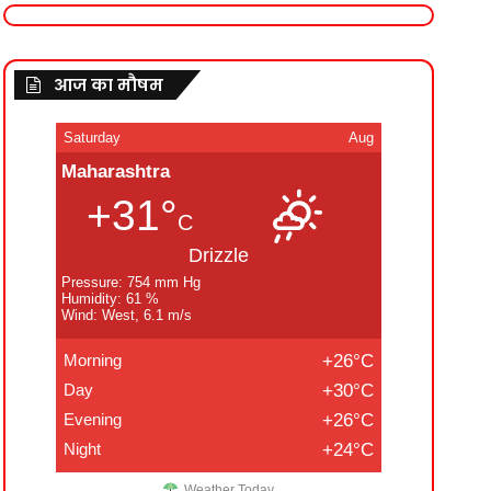
आज का मौषम
Saturday
Aug
Maharashtra
+31°
C
Drizzle
Pressure: 754 mm Hg
Humidity: 61 %
Wind: West, 6.1 m/s
Morning
+26°C
Day
+30°C
Evening
+26°C
Night
+24°C
Weather Today