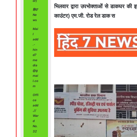
or)
भिलवार द्वारा उपभोक्ताओं से डाकघर की 
हिंद7
काउंटर) एम.जी. रोड रेल डाक स
Ne
ws
Mai
l
add
.-
hin
d7
me
dia
@g
mai
l.co
m
Offi
ce
add
.//
War
d
No.
32