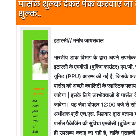
पार्सल शुल्क देकर पैक करवाए जा स
शुल्क..
इटारसी// मनीष जायसवाल
भारतीय डाक विभाग के द्वारा अपने उपभोक्ता
इटारसी के एमबीसी (बुकिंग काउंटर) एम.जी. र
यूनिट (PPU) आरम्भ की गई है, जिसके अंत
पार्सल को अच्छी क्वालिटी के प्लास्टिक फ्लाय
Manish
जावेगा | इसके लिये उपभोक्ताओं से पार्स
Jaiswal
Ma
जावेगा। यह सेवा दोपहर 12:00 बजे से रा
nish
jais
अधीक्षक श्री एच.एस. भिलवार द्वारा बताया
wal
(Chi
पार्सल पैकेजिंग की सुविधा एमबीसी (बुकिंग 
ef
ही उपलब्ध कराई जा रही है, ताकि ग्राहको
Edit