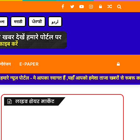
Facebook
Twitter
YouTube
Instagram
Log
Random
Search
In
Article
for
াংলা
मराठी
ਪੰਜਾਬੀ
اردو
Log
नोरंजन
E-PAPER
र्टल - मे आपका स्वागत हैं ,यहाँ आपको हमेशा ताजा खबरों से रूबरू कराया जाएगा 
In
लाइव शेयर मार्केट