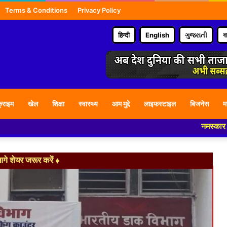
Terms & Conditions
Privacy Policy
हिन्दी
English
ગુજરાતી
ব
्राइम
खेल
शिक्षा
स्वास्थ्य
आम मुद्दे
लाइफस्टाइल
बिजनेस
म
नमस्कार हमारे न्यूज पो
े शेयर जरूर करें ♦