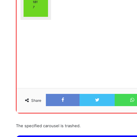
181
7
Facebook
Twitter
Share
The specified carousel is trashed.